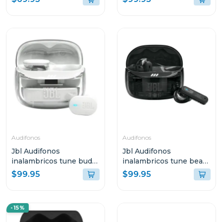
tbuds2
Audifonos
Audifonos
Jbl Audifonos
Jbl Audifonos
inalambricos tune buds
inalambricos tune beam
2 bluetooth blanco
2 bluetooth negro ghost
$99.95
$99.95
ghost tbuds2
tbeam2
-15%