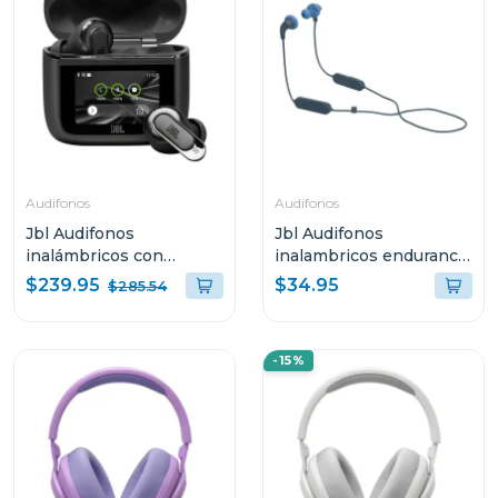
Audifonos
Audifonos
Jbl Audifonos
Jbl Audifonos
inalámbricos con
inalambricos endurance
cancelación de ruido
run 2 azul endurruna2
$239.95
$34.95
$285.54
tour pro 3 color negro
-15%