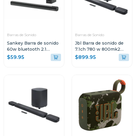
Barras de Sonido
Barras de Sonido
Sankey Barra de sonido
Jbl Barra de sonido de
60w bluetooth 2.1
7.1ch 780 w 800mk2
canales + subwoofer
dolby atmos bar800m2
$59.95
$899.95
hmt66