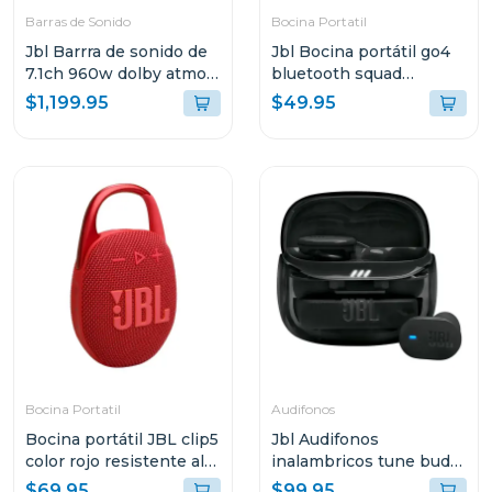
Barras de Sonido
Bocina Portatil
Jbl Barrra de sonido de
Jbl Bocina portátil go4
7.1ch 960w dolby atmos
bluetooth squad
bar1000m2
resistente al agua y
$1,199.95
$49.95
polvo go4
Bocina Portatil
Audifonos
Bocina portátil JBL clip5
Jbl Audifonos
color rojo resistente al
inalambricos tune buds
agua y polvo
2 bluetooth negro ghost
$69.95
$99.95