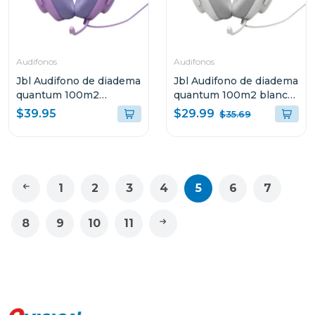
Audifonos
Audifonos
Jbl Audifono de diadema
Jbl Audifono de diadema
quantum 100m2
quantum 100m2 blanco
púrpura qtum100m2
qtum100m2
$29.99
$39.95
$35.69
1
2
3
4
5
6
7
8
9
10
11