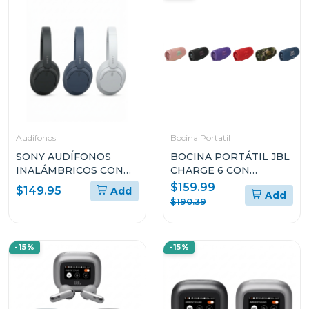
HKLUNA2
HKLUNA2
Audifonos
Bocina Portatil
SONY AUDÍFONOS
BOCINA PORTÁTIL JBL
INALÁMBRICOS CON
CHARGE 6 CON
NOISE CANCELLING
BLUETOOTH
$159.99
$149.95
Add
Add
WHCH720N
RESISTENTE AL AGUA Y
$190.39
A LAS CAÍDAS
-15%
-15%