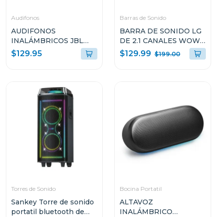
Audifonos
Barras de Sonido
AUDIFONOS
BARRA DE SONIDO LG
INALÁMBRICOS JBL
DE 2.1 CANALES WOW
SOUNDGEAR CLIPS
ORCHESTRA E
$129.99
$129.95
$199.00
AZUL
INTERFAZ 140W S30A
SNDGEARCLBLKAM
Torres de Sonido
Bocina Portatil
Sankey Torre de sonido
ALTAVOZ
portatil bluetooth de
INALÁMBRICO