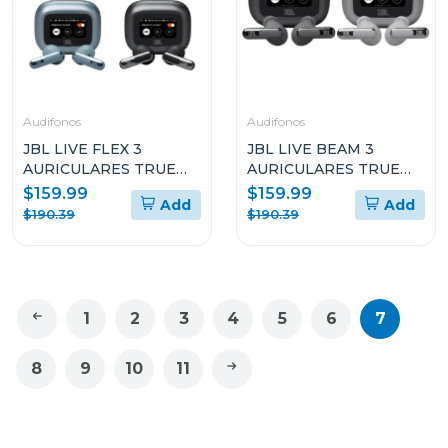
Audifonos
Audifonos
JBL LIVE FLEX 3
JBL LIVE BEAM 3
AURICULARES TRUE
AURICULARES TRUE
WIRELESS CON
WIRELESS CON
$159.99
$159.99
Add
Add
CANCELACIÓN DE
CANCELACIÓN DE
$190.39
$190.39
RUIDO Y DISEÑO OPEN
RUIDO Y DISEÑO STICK
STICK
CLOSED
1
2
3
4
5
6
7
8
9
10
11