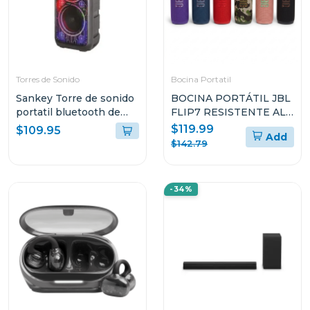
Torres de Sonido
Bocina Portatil
Sankey Torre de sonido
BOCINA PORTÁTIL JBL
portatil bluetooth de
FLIP7 RESISTENTE AL
50w rms 10dcc54t
AGUA Y A LAS CAÍDAS
$119.99
$109.95
Add
$142.79
-34%