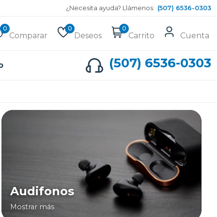
¿Necesita ayuda? Llámenos:
(507) 6536-0303
0
0
0
Comparar
Deseos
Carrito
Cuenta
(507) 6536-0303
o
Audifonos
Mostrar más