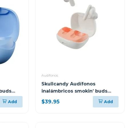
Audifonos
Skullcandy Audífonos
 buds
inalámbricos smokin’ buds
bone orange glow r951
$39.95
Add
Add