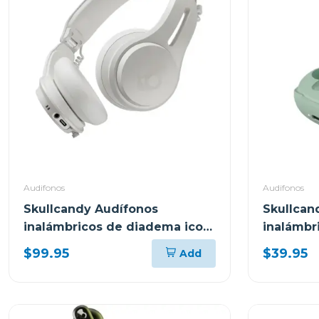
Audifonos
Audifonos
Skullcandy Audífonos
Skullcan
inalámbricos de diadema icon
inalámbr
anc bone orange s5iow
peppy sa
$99.95
$39.95
Add