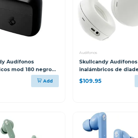
Audifonos
dy Audífonos
Skullcandy Audífonos
icos mod 180 negro
inalámbricos de dia
bone 360 s6how
$109.95
Add