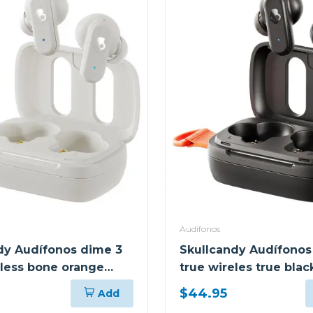
Audifonos
dy Audífonos dime 3
Skullcandy Audífonos
eless bone orange
true wireles true blac
1
$44.95
Add