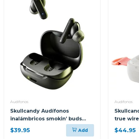
Audifonos
Audifonos
Skullcandy Audífonos
Skullcan
inalámbricos smokin’ buds
true wir
true black r740
glow r95
$39.95
$44.95
Add