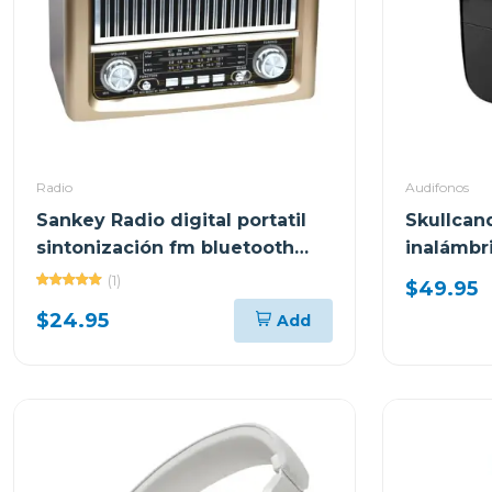
Radio
Audifonos
Sankey Radio digital portatil
Skullcan
sintonización fm bluetooth
inalámbr
dorado
s2mgw
(1)
$49.95
$24.95
Add