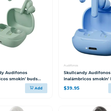
Audifonos
dy Audífonos
Skullcandy Audífonos
icos smokin’ buds
inalámbricos smokin’
ge t989
peppy blue t990
$39.95
Add