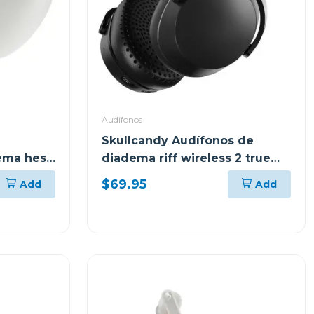
Audifonos
Skullcandy Audífonos de
dema hesh
diadema riff wireless 2 true
black s5prw
$69.95
Add
Add