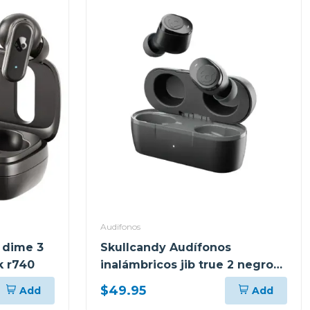
Audifonos
 dime 3
Skullcandy Audífonos
k r740
inalámbricos jib true 2 negro
p740
$49.95
Add
Add