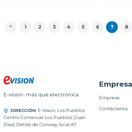
1
2
3
4
5
6
7
8
Empres
E-vision- más que electrónica
Empresa
Contáctanos
DIRECCIÓN:
E-Vision, Los Pueblos
Centro Comercial Los Pueblos (Juan
Díaz) Detrás de Conway, local A7