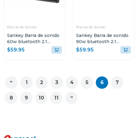
Barras de Sonido
Barras de Sonido
Sankey Barra de sonido
Sankey Barra de sonido
60w bluetooth 2.1
90w bluetooth 2.1
canales + subwoofer
canales + subwoofer
$59.95
$59.95
hmt66
hmt83
1
2
3
4
5
6
7
8
9
10
11