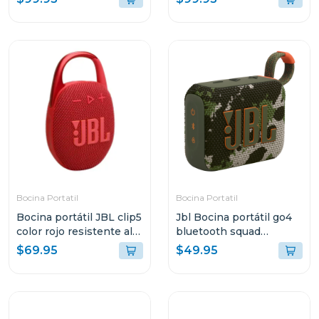
ghost tbuds2
tbuds2
Bocina Portatil
Bocina Portatil
Bocina portátil JBL clip5
Jbl Bocina portátil go4
color rojo resistente al
bluetooth squad
agua y polvo
resistente al agua y
$69.95
$49.95
polvo go4