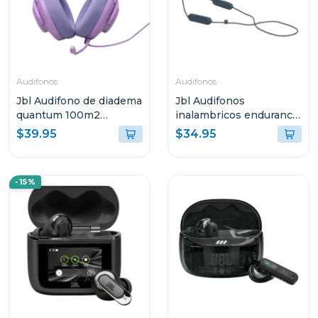
Audifonos
Audifonos
Jbl Audifono de diadema
Jbl Audifonos
quantum 100m2
inalambricos endurance
púrpura qtum100m2
run 2 azul endurruna2
$39.95
$34.95
-15%