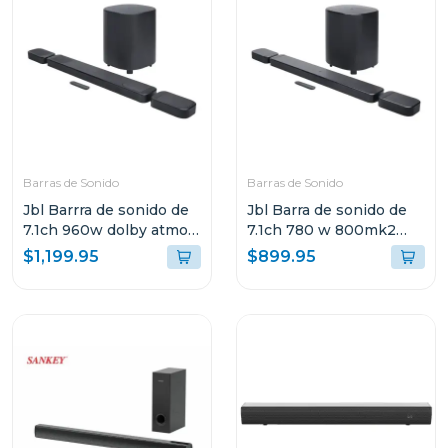
Barras de Sonido
Barras de Sonido
Jbl Barrra de sonido de
Jbl Barra de sonido de
7.1ch 960w dolby atmos
7.1ch 780 w 800mk2
bar1000m2
dolby atmos bar800m2
$1,199.95
$899.95