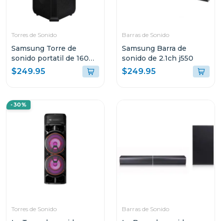
Torres de Sonido
Barras de Sonido
Samsung Torre de
Samsung Barra de
sonido portatil de 160w
sonido de 2.1ch j550
mxst40b
$249.95
$249.95
-30%
Torres de Sonido
Barras de Sonido