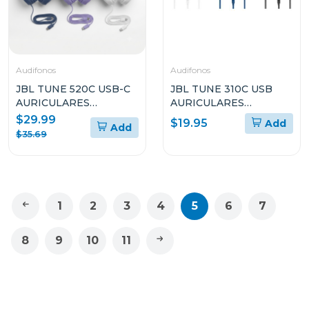
Audifonos
Audifonos
JBL TUNE 520C USB-C
JBL TUNE 310C USB
AURICULARES
AURICULARES
INTRAAURALES DE
INTRAAURALES CON
$29.99
$19.95
Add
Add
ALTA RESOLUCIÓN
CABLE
$35.69
CON CABLE
1
2
3
4
5
6
7
8
9
10
11