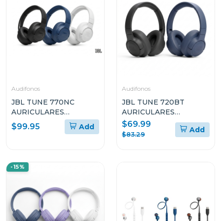
Audifonos
Audifonos
JBL TUNE 770NC
JBL TUNE 720BT
AURICULARES
AURICULARES
CIRCUMAURALES
CIRCUMAURALES
$69.99
$99.95
Add
Add
INALÁMBRICOS CON
INALÁMBRICOS
$83.29
CANCELACIÓN DE
RUIDO ADAPTATIVA
-15%