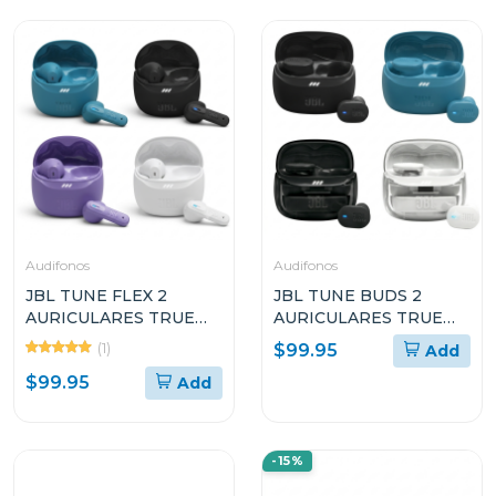
Audifonos
Audifonos
JBL TUNE FLEX 2
JBL TUNE BUDS 2
AURICULARES TRUE
AURICULARES TRUE
WIRELESS CON
WIRELESS CON
(1)
$99.95
Add
CANCELACIÓN DE
CANCELACIÓN DE
$99.95
Add
RUIDO
RUIDO
-15%