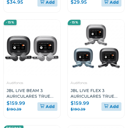
$34.95
$29.95
Add
Add
DEPORTIVOS
CABLE
INTRAURALES E
INÁLAMBRICOS
RESISTENTES AL AGUA
-15%
-15%
Audifonos
Audifonos
JBL LIVE BEAM 3
JBL LIVE FLEX 3
AURICULARES TRUE
AURICULARES TRUE
WIRELESS CON
WIRELESS CON
$159.99
$159.99
Add
Add
CANCELACIÓN DE
CANCELACIÓN DE
$190.39
$190.39
RUIDO Y DISEÑO STICK
RUIDO Y DISEÑO OPEN
CLOSED
STICK