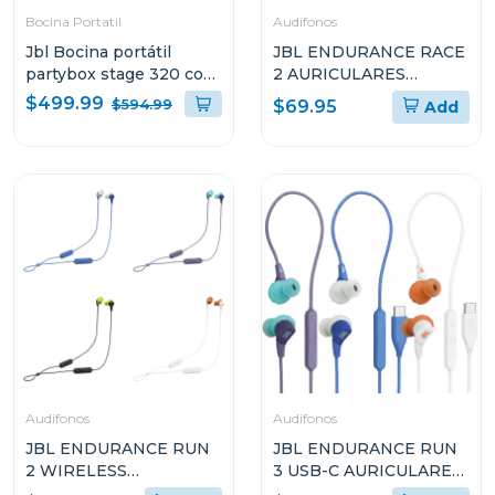
Bocina Portatil
Audifonos
Jbl Bocina portátil
JBL ENDURANCE RACE
partybox stage 320 con
2 AURICULARES
bateria recargable
DEPORTIVOS TRUE
$499.99
$594.99
$69.95
Add
WIRELESS
RESISTENTES AL AGUA
Audifonos
Audifonos
JBL ENDURANCE RUN
JBL ENDURANCE RUN
2 WIRELESS
3 USB-C AURICULARES
AURICULARES
DEPORTIVOS CON