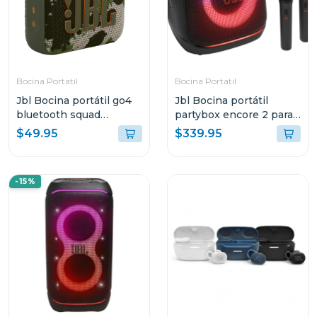
Bocina Portatil
Bocina Portatil
Jbl Bocina portátil go4
Jbl Bocina portátil
bluetooth squad
partybox encore 2 para
resistente al agua y
karaoke
$49.95
$339.95
polvo go4
-15%