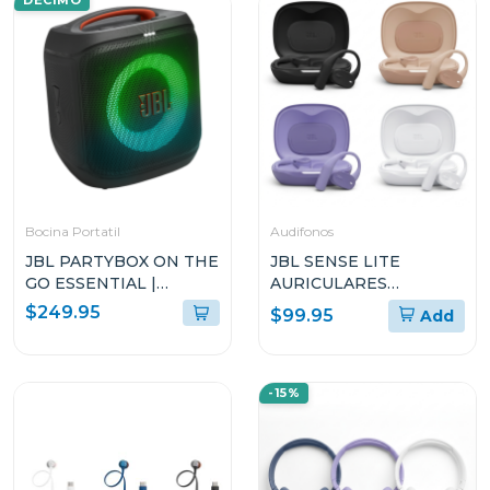
DECIMO
Bocina Portatil
Audifonos
JBL PARTYBOX ON THE
JBL SENSE LITE
GO ESSENTIAL |
AURICULARES
ALTAVOZ PORTÁTIL
ABIERTOS TRUE
$249.95
$99.95
Add
PARA FIESTAS CON
WIRELESS
LUCES PARTYBOX
ENCORE ESSENTIAL 2
-15%