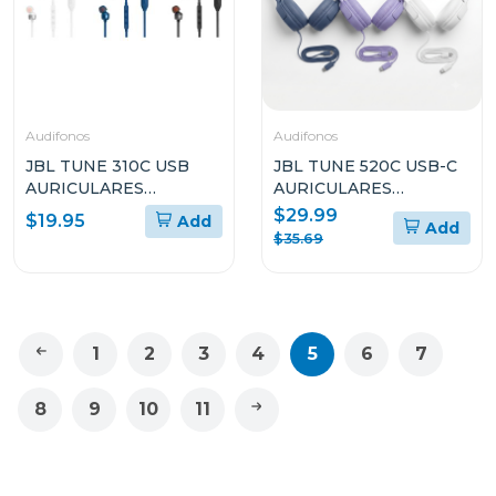
Audifonos
Audifonos
JBL TUNE 310C USB
JBL TUNE 520C USB-C
AURICULARES
AURICULARES
INTRAAURALES CON
INTRAAURALES DE
$29.99
$19.95
Add
Add
CABLE
ALTA RESOLUCIÓN
$35.69
CON CABLE
1
2
3
4
5
6
7
8
9
10
11