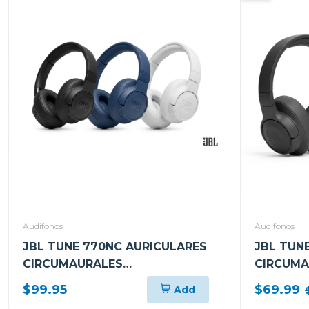
Audifonos
Audifonos
JBL TUNE 770NC AURICULARES
JBL TUN
CIRCUMAURALES
CIRCUMA
INALÁMBRICOS CON
INALÁMB
$99.95
$69.99
Add
CANCELACIÓN DE RUIDO