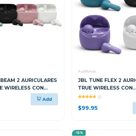
Audifonos
E BEAM 2 AURICULARES
JBL TUNE FLEX 2 AUR
E WIRELESS CON
TRUE WIRELESS CON
CIÓN DE RUIDO
CANCELACIÓN DE RUI
(1)
Add
$99.95
-15%