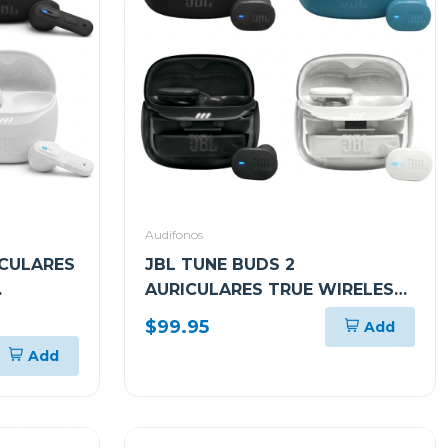
Audifonos
ICULARES
JBL TUNE BUDS 2
AURICULARES TRUE WIRELESS
DO
CON CANCELACIÓN DE RUIDO
$99.95
Add
Add