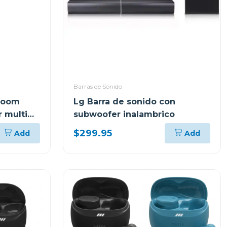
Barras de Sonido
xboom
Lg Barra de sonido con
 multi
subwoofer inalambrico
 boost
$299.95
Add
Add