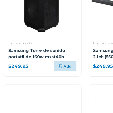
Torres de Sonido
Barras de Son
Samsung Torre de sonido
Samsung 
portatil de 160w mxst40b
2.1ch j55
$249.95
$249.95
Add