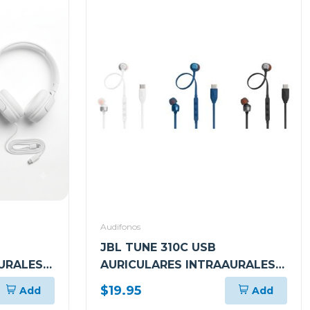
Audifonos
JBL TUNE 310C USB
URALES
AURICULARES INTRAAURALES
 CON
CON CABLE
$19.95
Add
Add