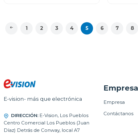
ADAPTATIVA
1
2
3
4
5
6
7
8
Empres
E-vision- más que electrónica
Empresa
Contáctanos
DIRECCIÓN:
E-Vision, Los Pueblos
Centro Comercial Los Pueblos (Juan
Díaz) Detrás de Conway, local A7