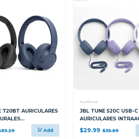
Audifonos
E 720BT AURICULARES
JBL TUNE 520C USB-C
URALES
AURICULARES INTRAA
RICOS
DE ALTA RESOLUCIÓN
$29.99
Add
$83.29
$35.69
CABLE