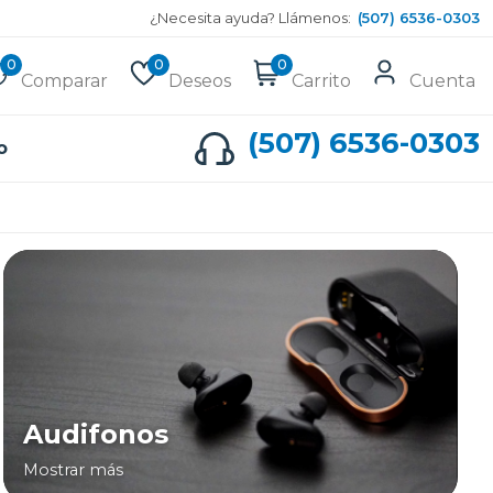
¿Necesita ayuda? Llámenos:
(507) 6536-0303
0
0
0
Comparar
Deseos
Carrito
Cuenta
(507) 6536-0303
o
Audifonos
Mostrar más