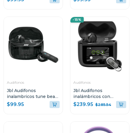
tbuds2
ghost tbuds2
-15%
Audifonos
Audifonos
Jbl Audifonos
Jbl Audifonos
inalambricos tune beam
inalámbricos con
2 bluetooth negro ghost
cancelación de ruido
$239.95
$99.95
$285.54
tbeam2
tour pro 3 color negro