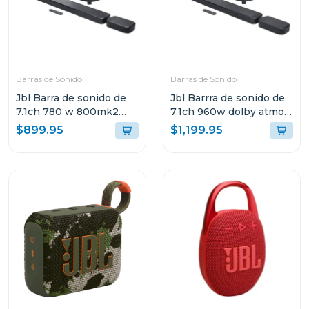
Barras de Sonido
Barras de Sonido
Jbl Barra de sonido de
Jbl Barrra de sonido de
7.1ch 780 w 800mk2
7.1ch 960w dolby atmos
dolby atmos bar800m2
bar1000m2
$899.95
$1,199.95