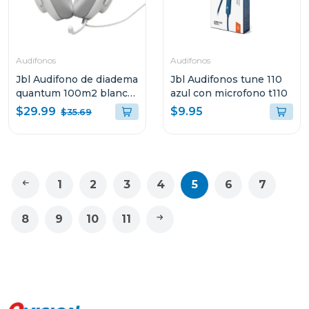
Audifonos
Audifonos
Jbl Audifono de diadema
Jbl Audifonos tune 110
quantum 100m2 blanco
azul con microfono t110
qtum100m2
$29.99
$9.95
$35.69
1
2
3
4
5
6
7
8
9
10
11