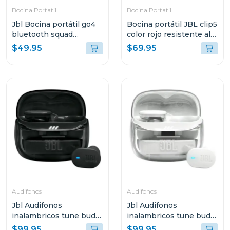
Bocina Portatil
Bocina Portatil
Jbl Bocina portátil go4
Bocina portátil JBL clip5
bluetooth squad
color rojo resistente al
resistente al agua y
agua y polvo
$49.95
$69.95
polvo go4
Audifonos
Audifonos
Jbl Audifonos
Jbl Audifonos
inalambricos tune buds
inalambricos tune buds
2 bluetooth negro ghost
2 bluetooth blanco
$99.95
$99.95