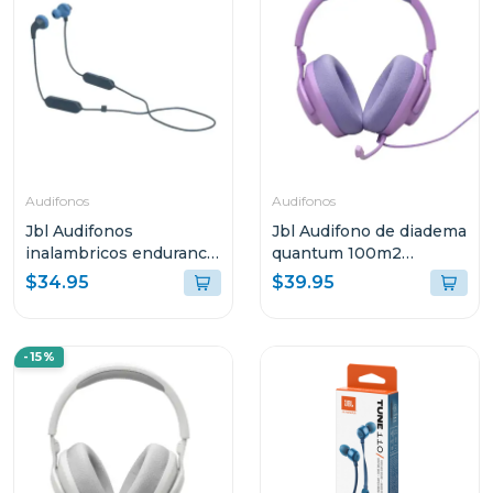
Audifonos
Audifonos
Jbl Audifonos
Jbl Audifono de diadema
inalambricos endurance
quantum 100m2
run 2 azul endurruna2
púrpura qtum100m2
$34.95
$39.95
-15%