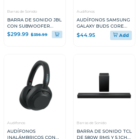
Barras de Sonido
Audifonos
BARRA DE SONIDO JBL
AUDÍFONOS SAMSUNG
CON SUBWOOFER
GALAXY BUDS CORE
INALAMBRICO DOLBY
SMR410N
$299.99
$356.99
$44.95
Add
ATMOS SB595BLKC
Audifonos
Barras de Sonido
AUDÍFONOS
BARRA DE SONIDO TCL
INALÁMBRICOS CON
DE 580W RMS Y 5.1CH