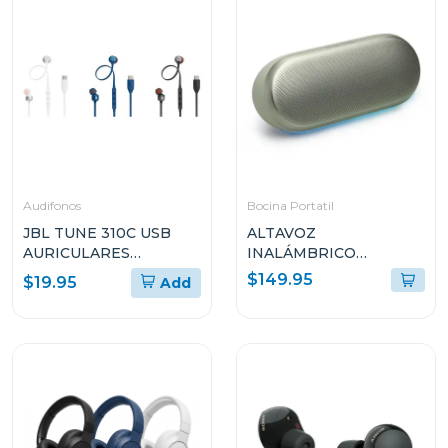
Audifonos
Bocina Portatil
JBL TUNE 310C USB
ALTAVOZ
AURICULARES
INALÁMBRICO
INTRAAURALES CON
HARMAN KARDON
$149.95
$19.95
Add
CABLE
LUNA2 CON
BLUETOOTH
RESISTENTE AL AGUA
COLOR ICE MINT
HKLUNA2