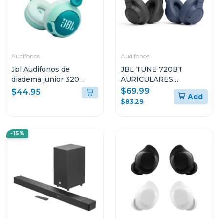
Audifonos
Audifonos
Jbl Audifonos de
JBL TUNE 720BT
diadema junior 320
AURICULARES
inalámbricos bt verde
CIRCUMAURALES
$69.99
$44.95
Add
grnam
INALÁMBRICOS
$83.29
-15%