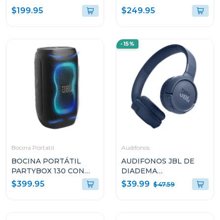
CANCELACIÓN DE
CON DOLBY ATMOS
$199.95
$249.95
RUIDO ULT WEAR
Q65
WHULT900N
-15%
Bocina Portatil
Audifonos
BOCINA PORTÁTIL
AUDIFONOS JBL DE
PARTYBOX 130 CON
DIADEMA
200W Y RESISTENTE A
INALÁMBRICOS TUNE
$39.99
$399.95
$47.59
SALPICADURAS
520 AZUL
PB130BLKAM
T520BTBLUAM