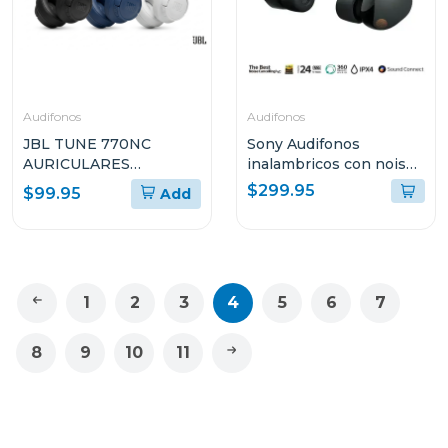
Audifonos
Audifonos
JBL TUNE 770NC
Sony Audifonos
AURICULARES
inalambricos con noise
CIRCUMAURALES
cancelling wf1000xm5
$299.95
$99.95
Add
INALÁMBRICOS CON
negro
CANCELACIÓN DE
RUIDO ADAPTATIVA
1
2
3
4
5
6
7
8
9
10
11