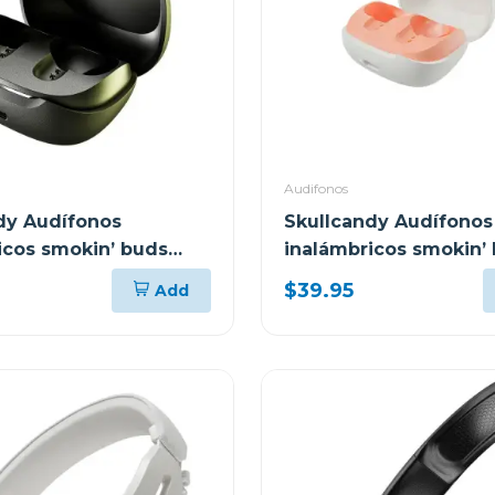
Audifonos
dy Audífonos
Skullcandy Audífonos
icos smokin’ buds
inalámbricos smokin’
ck r740
bone orange glow r95
$39.95
Add