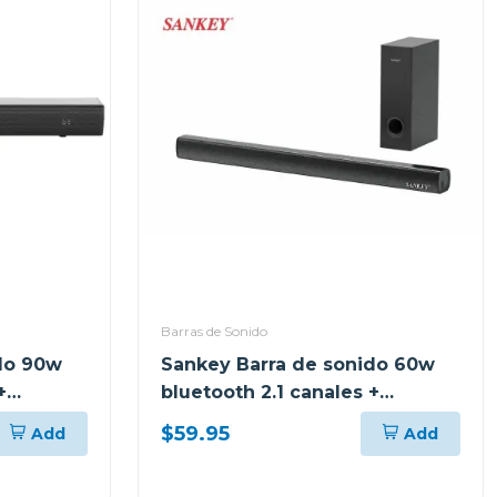
Barras de Sonido
do 90w
Sankey Barra de sonido 60w
+
bluetooth 2.1 canales +
subwoofer hmt66
$59.95
Add
Add