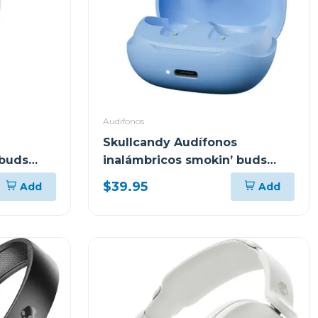
Audifonos
Skullcandy Audífonos
 buds
inalámbricos smokin’ buds
1
peppy blue t990
$39.95
Add
Add