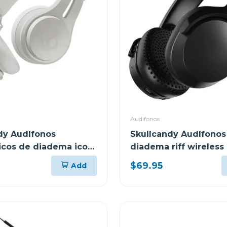
Audifonos
dy Audífonos
Skullcandy Audífonos
icos de diadema icon
diadema riff wireless 
 orange s5iow
black s5prw
$69.95
Add