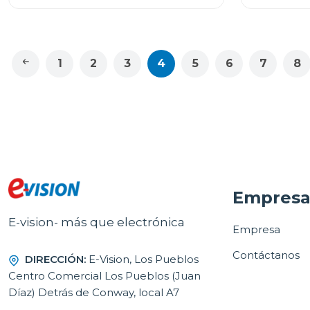
1
2
3
4
5
6
7
8
Empres
E-vision- más que electrónica
Empresa
Contáctanos
DIRECCIÓN:
E-Vision, Los Pueblos
Centro Comercial Los Pueblos (Juan
Díaz) Detrás de Conway, local A7