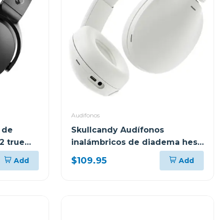
Audifonos
 de
Skullcandy Audífonos
2 true
inalámbricos de diadema hesh
bone 360 s6how
$109.95
Add
Add