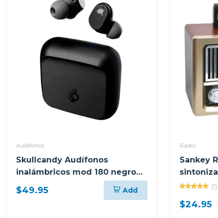
Audifonos
Radio
Skullcandy Audífonos
Sankey Ra
inalámbricos mod 180 negro
sintoniz
s2mgw
dorado
(1)
$49.95
Add
$24.95