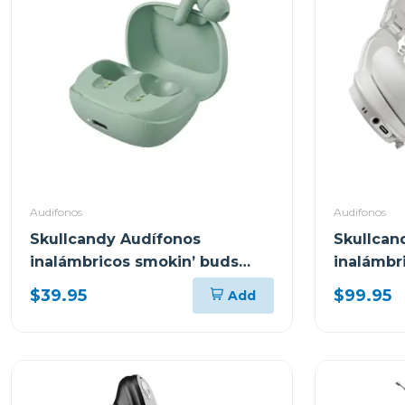
Audifonos
Audifonos
Skullcandy Audífonos
Skullcan
inalámbricos smokin’ buds
inalámbr
peppy sage t989
anc bone
$39.95
$99.95
Add