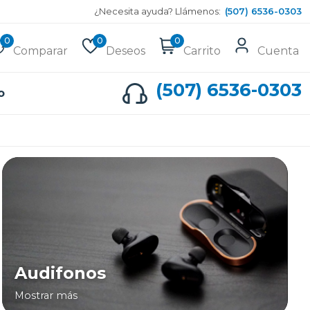
¿Necesita ayuda? Llámenos:
(507) 6536-0303
0
0
0
Comparar
Deseos
Carrito
Cuenta
(507) 6536-0303
o
Audifonos
Mostrar más