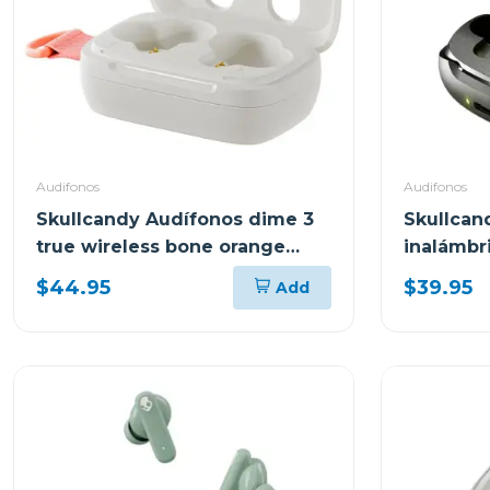
Audifonos
Audifonos
Skullcandy Audífonos dime 3
Skullcan
true wireless bone orange
inalámbr
glow r951
true bla
$44.95
$39.95
Add