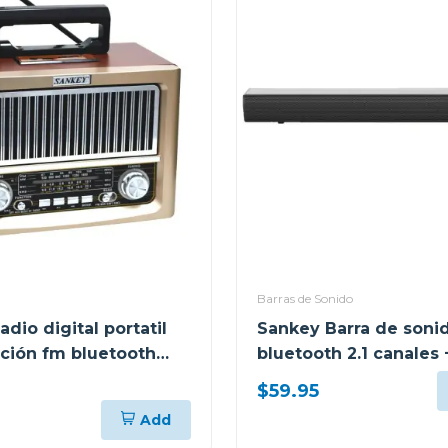
Barras de Sonido
dio digital portatil
Sankey Barra de soni
ación fm bluetooth
bluetooth 2.1 canales 
subwoofer hmt83
$59.95
Add