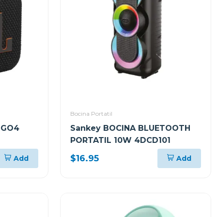
Bocina Portatil
 GO4
Sankey BOCINA BLUETOOTH
PORTATIL 10W 4DCD101
 Y POLVO
$16.95
Add
Add