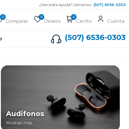
¿Necesita ayuda? Llámenos:
(507) 6536-0303
0
0
0
Comparar
Deseos
Carrito
Cuenta
(507) 6536-0303
o
Audifonos
Mostrar más