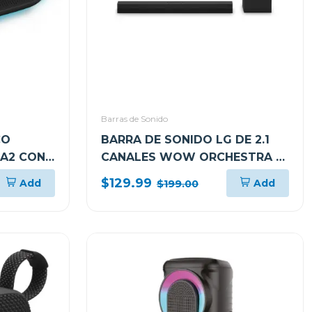
Barras de Sonido
CO
BARRA DE SONIDO LG DE 2.1
A2 CON
CANALES WOW ORCHESTRA E
TE AL
INTERFAZ 140W S30A
$129.99
Add
Add
$199.00