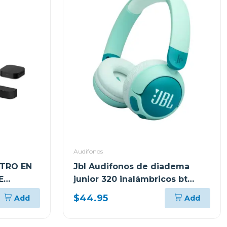
Audifonos
ATRO EN
Jbl Audifonos de diadema
E
junior 320 inalámbricos bt
NALES
verde grnam
$44.95
Add
Add
 S60