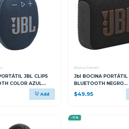
il
Bocina Portatil
ORTÁTIL JBL CLIP5
Jbl BOCINA PORTÁTIL
TH COLOR AZUL
BLUETOOTH NEGRO
NTE AL AGUA Y POLVO
RESISTENTE AL AGUA
$49.95
Add
GO4
-11%