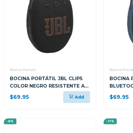
Bocina Portatil
Bocina Portat
BOCINA PORTÁTIL JBL CLIP5
BOCINA P
COLOR NEGRO RESISTENTE AL
BLUETOO
AGUA Y POLVO
RESISTE
$69.95
$69.95
Add
-6%
-11%