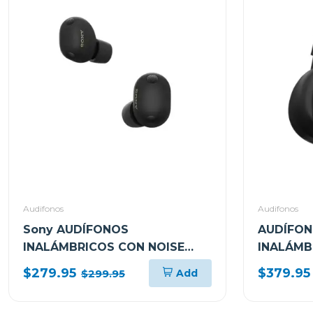
Audifonos
Audifonos
Sony AUDÍFONOS
AUDÍFON
INALÁMBRICOS CON NOISE
INALÁMB
CANCELLING XM6BZ
NOISE C
$279.95
$379.95
Add
$299.95
WH1000