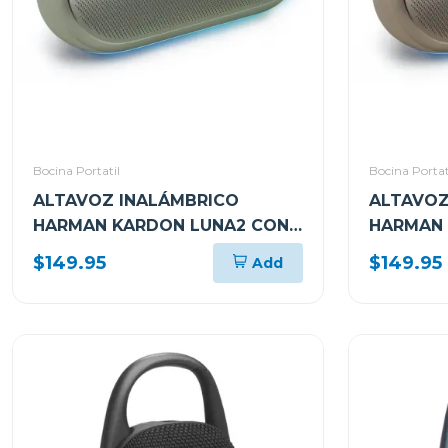
Bocina Portatil
Bocina Portat
ALTAVOZ INALÁMBRICO
ALTAVOZ
HARMAN KARDON LUNA2 CON
HARMAN 
BLUETOOTH RESISTENTE AL
BLUETOO
$149.95
$149.95
Add
AGUA COLOR ICE MINT
AGUA C
HKLUNA2
HKLUNA