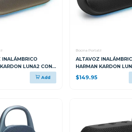
il
Bocina Portatil
 INALÁMBRICO
ALTAVOZ INALÁMBRI
KARDON LUNA2 CON
HARMAN KARDON LUN
TH RESISTENTE AL
BLUETOOTH RESISTEN
$149.95
Add
OLOR WARM SAND
AGUA CLASSIC BLACK
2
HKLUNA2