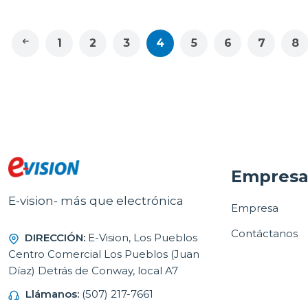
1
2
3
4
5
6
7
8
Empres
E-vision- más que electrónica
Empresa
Contáctanos
DIRECCIÓN:
E-Vision, Los Pueblos
Centro Comercial Los Pueblos (Juan
Díaz) Detrás de Conway, local A7
Llámanos:
(507) 217-7661