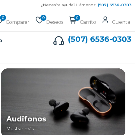
¿Necesita ayuda? Llámenos:
(507) 6536-0303
0
0
0
Comparar
Deseos
Carrito
Cuenta
(507) 6536-0303
o
Audifonos
Mostrar más