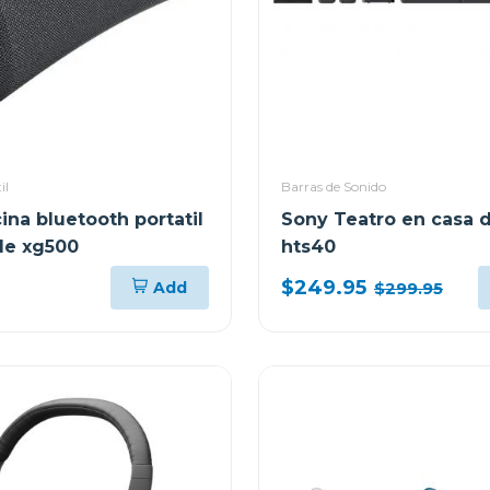
il
Barras de Sonido
ina bluetooth portatil
Sony Teatro en casa d
le xg500
hts40
$249.95
Add
$299.95