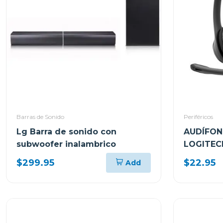
Barras de Sonido
Periféricos
Lg Barra de sonido con
AUDÍFON
subwoofer inalambrico
LOGITEC
TIPO-A 
$299.95
$22.95
Add
COMPUT