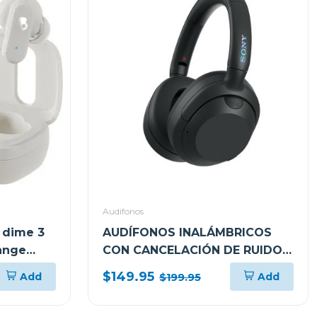
Audifonos
 dime 3
AUDÍFONOS INALÁMBRICOS
range
CON CANCELACIÓN DE RUIDO
ULT WEAR WHULT900N
$149.95
Add
Add
$199.95