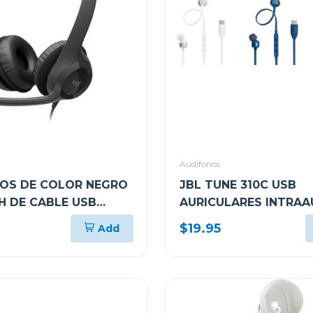
Audifonos
OS DE COLOR NEGRO
JBL TUNE 310C USB
H DE CABLE USB
AURICULARES INTRAA
CON MICROFONO PARA
CON CABLE
$19.95
Add
ADORAS H390