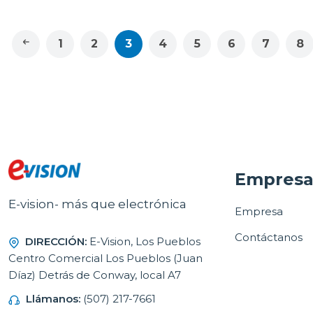
1
2
3
4
5
6
7
8
Empres
E-vision- más que electrónica
Empresa
Contáctanos
DIRECCIÓN:
E-Vision, Los Pueblos
Centro Comercial Los Pueblos (Juan
Díaz) Detrás de Conway, local A7
Llámanos:
(507) 217-7661