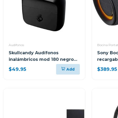
Audifonos
Bocina Portat
Skullcandy Audífonos
Sony Boc
inalámbricos mod 180 negro
recargab
s2mgw
$49.95
$389.95
Add