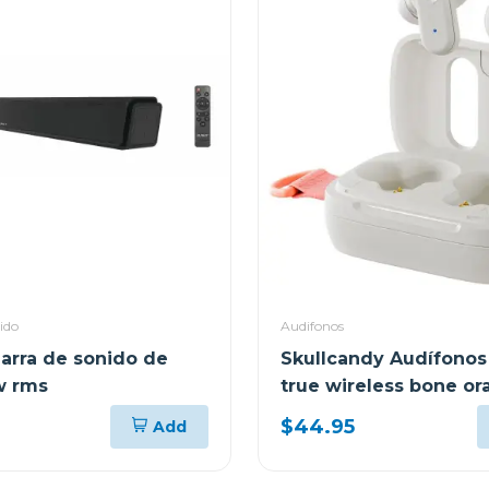
ido
Audifonos
arra de sonido de
Skullcandy Audífonos
w rms
true wireless bone o
glow r951
$44.95
Add