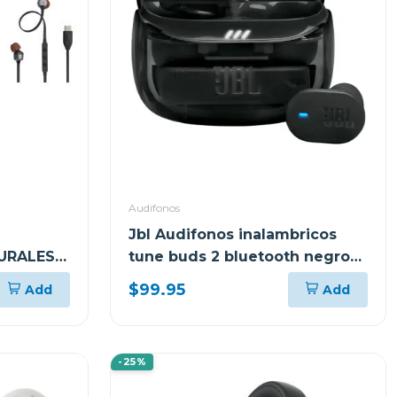
Audifonos
Jbl Audifonos inalambricos
URALES
tune buds 2 bluetooth negro
ghost tbuds2
$99.95
Add
Add
-25%