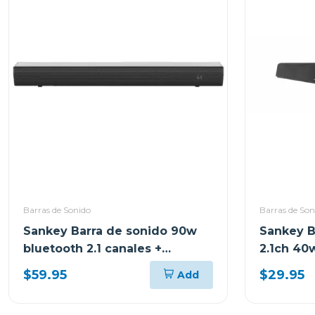
Barras de Sonido
Barras de Son
Sankey Barra de sonido 90w
Sankey B
bluetooth 2.1 canales +
2.1ch 40
subwoofer hmt83
$59.95
$29.95
Add