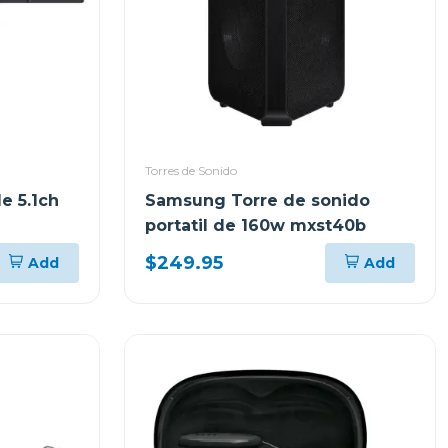
Torres de Sonido
e 5.1ch
Samsung Torre de sonido
portatil de 160w mxst40b
$249.95
Add
Add