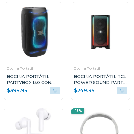
Bocina Portatil
Bocina Portatil
BOCINA PORTÁTIL
BOCINA PORTÁTIL TCL
PARTYBOX 130 CON
POWER SOUND PARTY
200W Y RESISTENTE A
DE 340W RMS CON
$399.95
$249.95
SALPICADURAS
TWS Y RESISTENTE A
PB130BLKAM
SALPICADURAS TP300
-15%