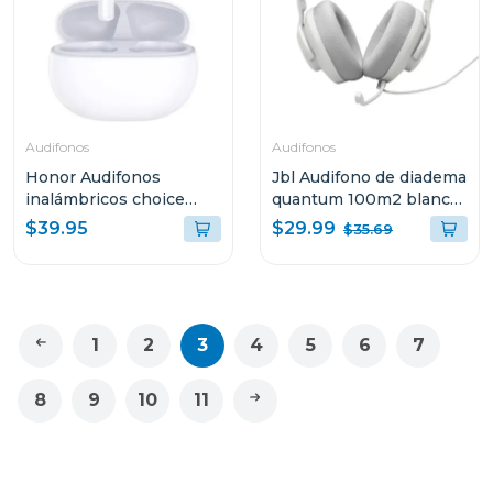
Audifonos
Audifonos
Honor Audifonos
Jbl Audifono de diadema
inalámbricos choice
quantum 100m2 blanco
earbuds x7i blanco
qtum100m2
$29.99
$39.95
$35.69
me00
1
2
3
4
5
6
7
8
9
10
11