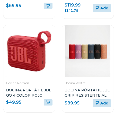
RESISTENTE AL AGUA Y
AGUA Y A LAS CAÍDAS
$119.99
$69.95
Add
POLVO
$142.79
Bocina Portatil
Bocina Portatil
BOCINA PORTÁTIL JBL
BOCINA PÓRTATIL JBL
GO 4 COLOR ROJO
GRIP RESISTENTE AL
POLVO Y EL AGUA
$49.95
$89.95
Add