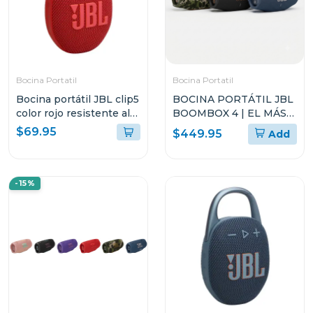
Bocina Portatil
Bocina Portatil
Bocina portátil JBL clip5
BOCINA PORTÁTIL JBL
color rojo resistente al
BOOMBOX 4 | EL MÁS
agua y polvo
POTENTE DE JBL
$69.95
$449.95
Add
-15%