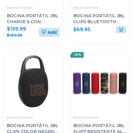
Bocina Portatil
Bocina Portatil
BOCINA PORTÁTIL JBL
BOCINA PORTÁTIL JBL
CHARGE 6 CON
CLIP5 BLUETOOTH
BLUETOOTH
COLOR AZUL
$159.99
$69.95
Add
RESISTENTE AL AGUA Y
RESISTENTE AL AGUA Y
$190.39
A LAS CAÍDAS
POLVO
-15%
Bocina Portatil
Bocina Portatil
BOCINA PORTÁTIL JBL
BOCINA PORTÁTIL JBL
CLIP5 COLOR NEGRO
FLIP7 RESISTENTE AL