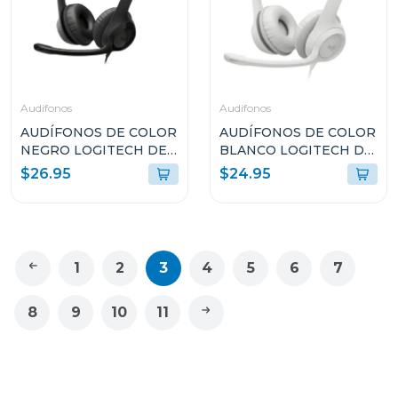
Audifonos
Audifonos
AUDÍFONOS DE COLOR
AUDÍFONOS DE COLOR
NEGRO LOGITECH DE
BLANCO LOGITECH DE
CABLE USB TIPO-C
CABLE USB TIPO-A
$26.95
$24.95
CON MICROFONO
CON MICROFONO
PARA COMPUTADORAS
PARA COMPUTADORAS
H390
H390
1
2
3
4
5
6
7
8
9
10
11