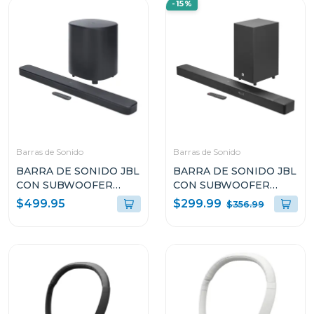
-15%
Barras de Sonido
Barras de Sonido
BARRA DE SONIDO JBL
BARRA DE SONIDO JBL
CON SUBWOOFER
CON SUBWOOFER
INALÁMBRICO
INALAMBRICO DOLBY
$299.99
$499.95
$356.99
BAR500M2BLK
ATMOS SB595BLKC