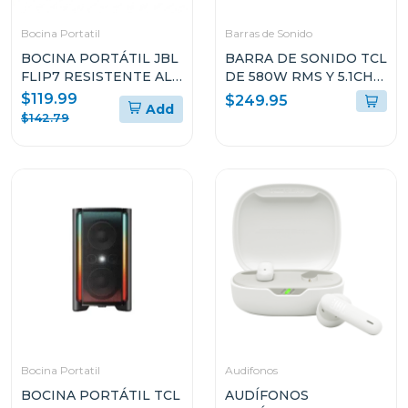
Bocina Portatil
Barras de Sonido
BOCINA PORTÁTIL JBL
BARRA DE SONIDO TCL
FLIP7 RESISTENTE AL
DE 580W RMS Y 5.1CH
AGUA Y A LAS CAÍDAS
CON DOLBY ATMOS
$119.99
$249.95
Add
Q65
$142.79
Bocina Portatil
Audifonos
BOCINA PORTÁTIL TCL
AUDÍFONOS