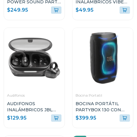
POWER SOUND PARTY
INALÁMBRICOS VIBE
DE 340W RMS CON
FLEX 2 COLOR BLANCO
$249.95
$49.95
TWS Y RESISTENTE A
VFLEX2WHTA
SALPICADURAS TP300
Audifonos
Bocina Portatil
AUDIFONOS
BOCINA PORTÁTIL
INALÁMBRICOS JBL
PARTYBOX 130 CON
SOUNDGEAR CLIPS
200W Y RESISTENTE A
$129.95
$399.95
AZUL
SALPICADURAS
SNDGEARCLBLKAM
PB130BLKAM