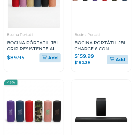
Bocina Portatil
Bocina Portatil
BOCINA PÓRTATIL JBL
BOCINA PORTÁTIL JBL
GRIP RESISTENTE AL
CHARGE 6 CON
POLVO Y EL AGUA
BLUETOOTH
$159.99
$89.95
Add
Add
RESISTENTE AL AGUA Y
$190.39
A LAS CAÍDAS
-15%