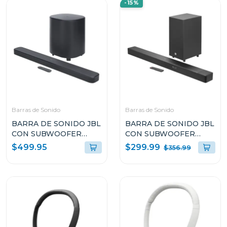
-15%
Barras de Sonido
Barras de Sonido
BARRA DE SONIDO JBL
BARRA DE SONIDO JBL
CON SUBWOOFER
CON SUBWOOFER
INALÁMBRICO
INALAMBRICO DOLBY
$299.99
$499.95
$356.99
BAR500M2BLK
ATMOS SB595BLKC