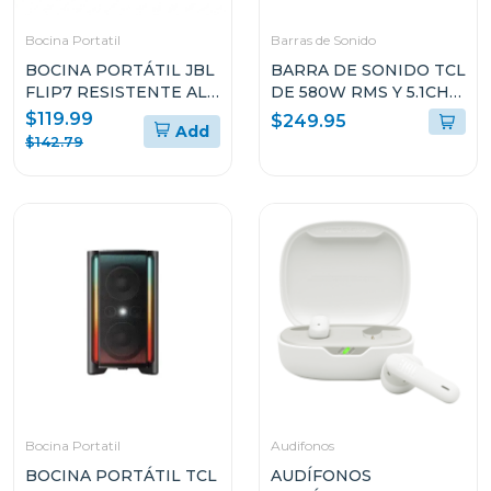
Bocina Portatil
Barras de Sonido
BOCINA PORTÁTIL JBL
BARRA DE SONIDO TCL
FLIP7 RESISTENTE AL
DE 580W RMS Y 5.1CH
AGUA Y A LAS CAÍDAS
CON DOLBY ATMOS
$119.99
$249.95
Add
Q65
$142.79
Bocina Portatil
Audifonos
BOCINA PORTÁTIL TCL
AUDÍFONOS