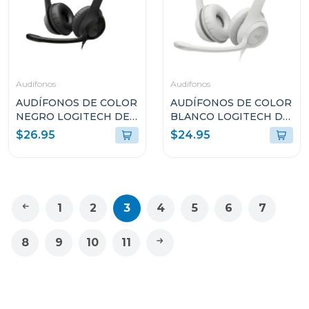
Audifonos
Audifonos
AUDÍFONOS DE COLOR
AUDÍFONOS DE COLOR
NEGRO LOGITECH DE
BLANCO LOGITECH DE
CABLE USB TIPO-C
CABLE USB TIPO-A
$26.95
$24.95
CON MICROFONO
CON MICROFONO
PARA COMPUTADORAS
PARA COMPUTADORAS
H390
H390
1
2
3
4
5
6
7
8
9
10
11