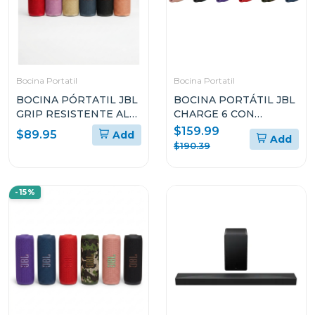
Bocina Portatil
Bocina Portatil
BOCINA PÓRTATIL JBL
BOCINA PORTÁTIL JBL
GRIP RESISTENTE AL
CHARGE 6 CON
POLVO Y EL AGUA
BLUETOOTH
$159.99
$89.95
Add
Add
RESISTENTE AL AGUA Y
$190.39
A LAS CAÍDAS
-15%