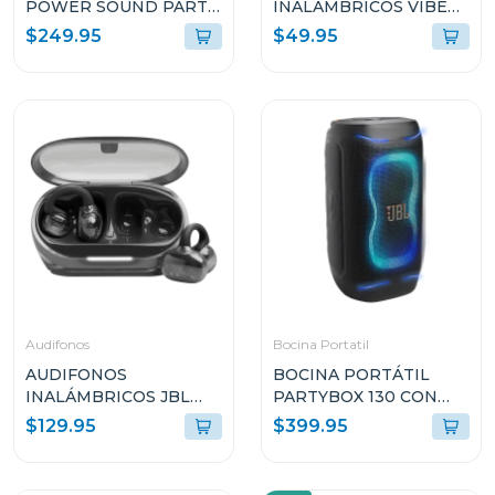
POWER SOUND PARTY
INALÁMBRICOS VIBE
DE 340W RMS CON
FLEX 2 COLOR BLANCO
$249.95
$49.95
TWS Y RESISTENTE A
VFLEX2WHTA
SALPICADURAS TP300
Audifonos
Bocina Portatil
AUDIFONOS
BOCINA PORTÁTIL
INALÁMBRICOS JBL
PARTYBOX 130 CON
SOUNDGEAR CLIPS
200W Y RESISTENTE A
$129.95
$399.95
AZUL
SALPICADURAS
SNDGEARCLBLKAM
PB130BLKAM