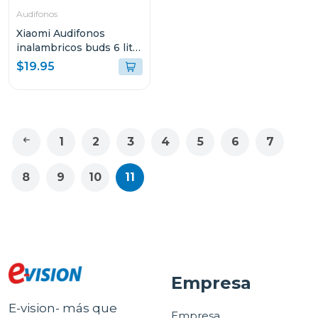
Audifonos
Xiaomi Audifonos
inalambricos buds 6 lite
color blanco
$19.95
1
2
3
4
5
6
7
8
9
10
11
Empresa
E-vision- más que
Empresa