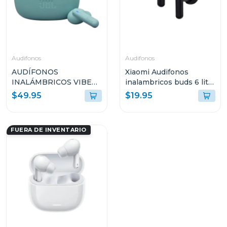
Audifonos
Audifonos
AUDÍFONOS
Xiaomi Audifonos
INALÁMBRICOS VIBE
inalambricos buds 6 lite
BEAMS 2 COLOR AZUL
color negro
$49.95
$19.95
VBEAM2BLUA
FUERA DE INVENTARIO