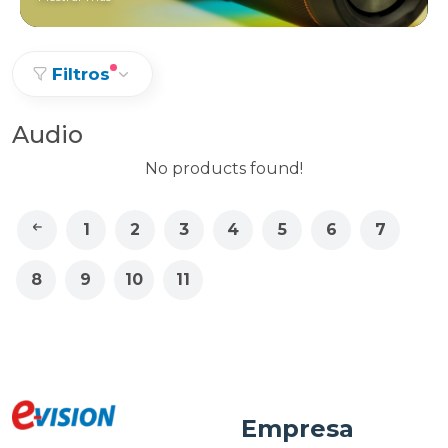
Filtros
Audio
No products found!
1
2
3
4
5
6
7
8
9
10
11
Empresa