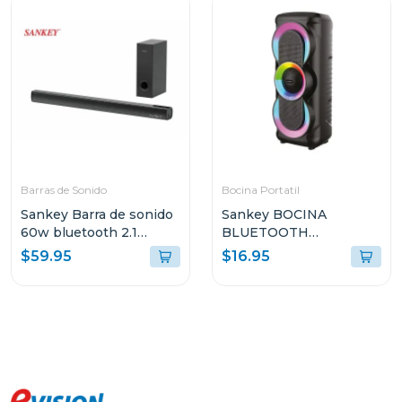
Barras de Sonido
Bocina Portatil
Sankey Barra de sonido
Sankey BOCINA
60w bluetooth 2.1
BLUETOOTH
canales + subwoofer
PORTATIL 10W
$59.95
$16.95
hmt66
4DCD101