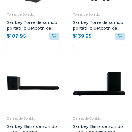
Torres de Sonido
Torres de Sonido
Sankey Torre de sonido
Sankey Torre de sonido
portatil bluetooth de
portatil bluetooth de
50w rms 10dcc54t
60w rms pa8dcn
$109.95
$139.95
Barras de Sonido
Barras de Sonido
Sankey Barra de sonido
Sankey Barra de sonido