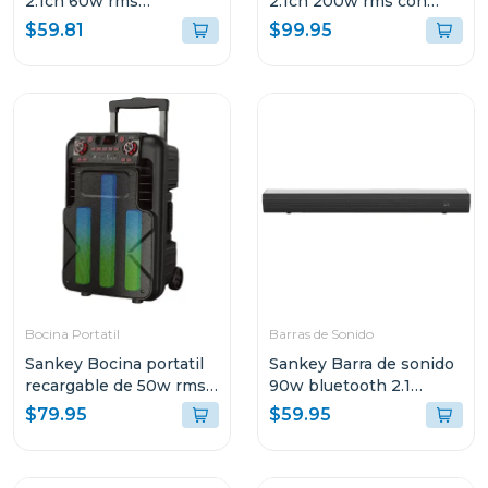
2.1ch 60w rms
2.1ch 200w rms con
bluetooth hmt62
sonido envolvente 3d
$59.81
$99.95
hmt200
Bocina Portatil
Barras de Sonido
Sankey Bocina portatil
Sankey Barra de sonido
recargable de 50w rms
90w bluetooth 2.1
bluetooth pa12dcm
canales + subwoofer
$79.95
$59.95
hmt83