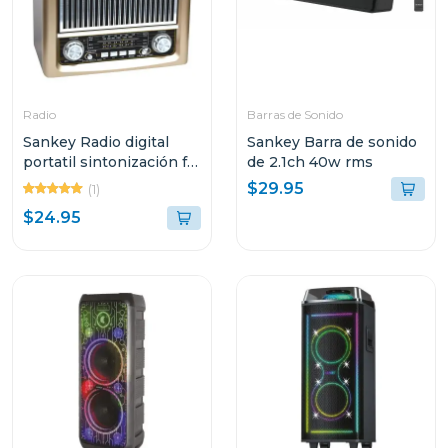
Radio
Barras de Sonido
Sankey Radio digital
Sankey Barra de sonido
portatil sintonización fm
de 2.1ch 40w rms
bluetooth dorado
$29.95
(1)
$24.95