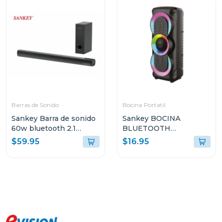
Barras de Sonido
Bocina Portatil
Sankey Barra de sonido
Sankey BOCINA
60w bluetooth 2.1
BLUETOOTH
canales + subwoofer
PORTATIL 10W
$59.95
$16.95
hmt66
4DCD101