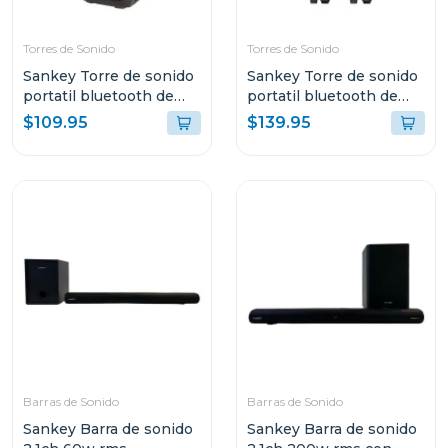
Torres de Sonido
Torres de Sonido
Sankey Torre de sonido
Sankey Torre de sonido
portatil bluetooth de
portatil bluetooth de
50w rms 10dcc54t
60w rms pa8dcn
$109.95
$139.95
Barras de Sonido
Barras de Sonido
Sankey Barra de sonido
Sankey Barra de sonido