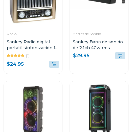
Radio
Barras de Sonido
Sankey Radio digital
Sankey Barra de sonido
portatil sintonización fm
de 2.1ch 40w rms
bluetooth dorado
$29.95
(1)
$24.95