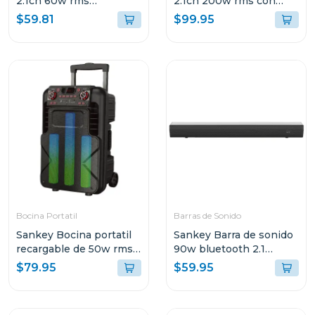
2.1ch 60w rms
2.1ch 200w rms con
bluetooth hmt62
sonido envolvente 3d
$59.81
$99.95
hmt200
Bocina Portatil
Barras de Sonido
Sankey Bocina portatil
Sankey Barra de sonido
recargable de 50w rms
90w bluetooth 2.1
bluetooth pa12dcm
canales + subwoofer
$79.95
$59.95
hmt83