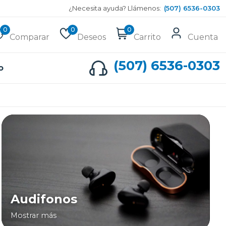
¿Necesita ayuda? Llámenos:
(507) 6536-0303
0
0
0
Comparar
Deseos
Carrito
Cuenta
(507) 6536-0303
o
Audifonos
Mostrar más