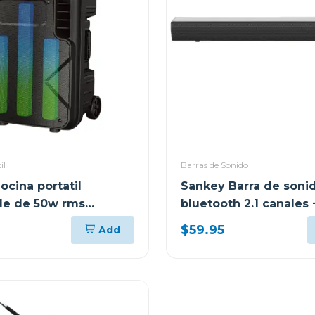
il
Barras de Sonido
ocina portatil
Sankey Barra de soni
le de 50w rms
bluetooth 2.1 canales 
h pa12dcm
subwoofer hmt83
$59.95
Add