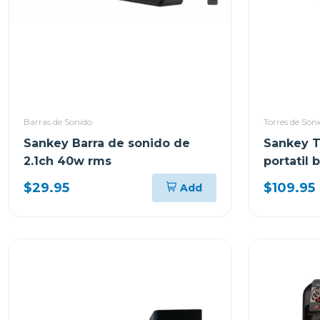
Barras de Sonido
Torres de Son
Sankey Barra de sonido de
Sankey T
2.1ch 40w rms
portatil
10dcc54t
$29.95
$109.95
Add