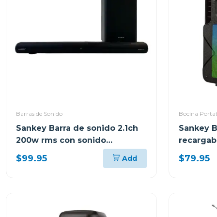
Barras de Sonido
Bocina Portat
Sankey Barra de sonido 2.1ch
Sankey B
200w rms con sonido
recargab
envolvente 3d hmt200
bluetoot
$99.95
$79.95
Add