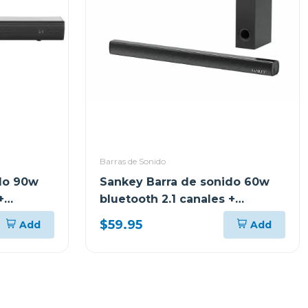
Barras de Sonido
do 90w
Sankey Barra de sonido 60w
+
bluetooth 2.1 canales +
subwoofer hmt66
$59.95
Add
Add