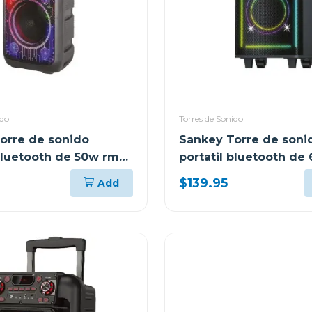
ido
Torres de Sonido
orre de sonido
Sankey Torre de soni
 bluetooth de 50w rms
portatil bluetooth de
pa8dcn
$139.95
Add