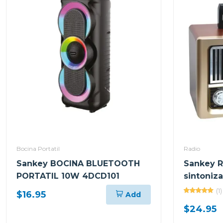
Bocina Portatil
Radio
Sankey BOCINA BLUETOOTH
Sankey Ra
PORTATIL 10W 4DCD101
sintoniz
dorado
(1)
$16.95
Add
$24.95