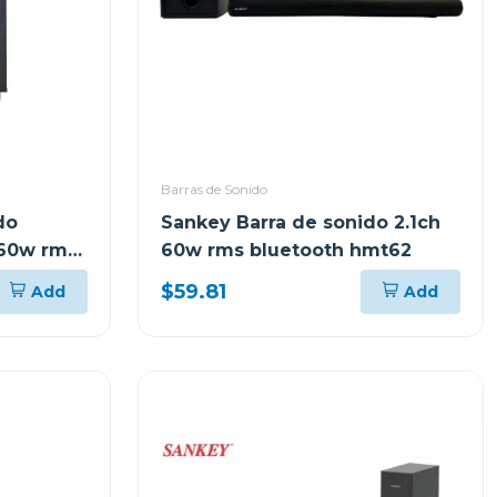
Barras de Sonido
do
Sankey Barra de sonido 2.1ch
 60w rms
60w rms bluetooth hmt62
$59.81
Add
Add