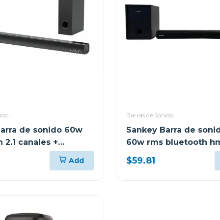
ido
Barras de Sonido
arra de sonido 60w
Sankey Barra de sonid
 2.1 canales +
60w rms bluetooth h
er hmt66
$59.81
Add