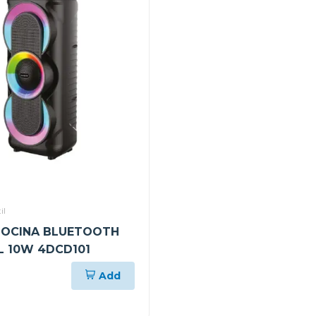
il
BOCINA BLUETOOTH
L 10W 4DCD101
Add