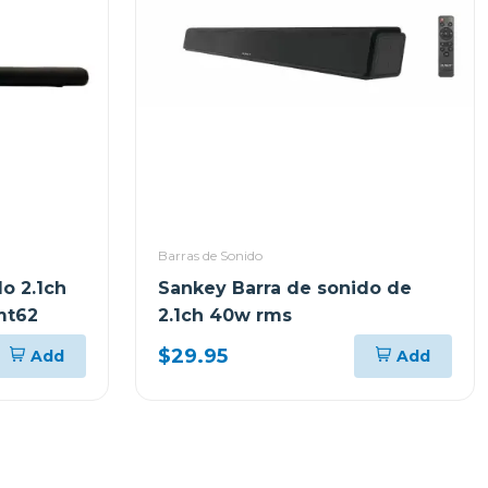
Barras de Sonido
o 2.1ch
Sankey Barra de sonido de
mt62
2.1ch 40w rms
$29.95
Add
Add