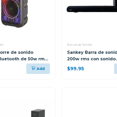
ido
Barras de Sonido
orre de sonido
Sankey Barra de sonid
 bluetooth de 50w rms
200w rms con sonido
envolvente 3d hmt20
$99.95
Add