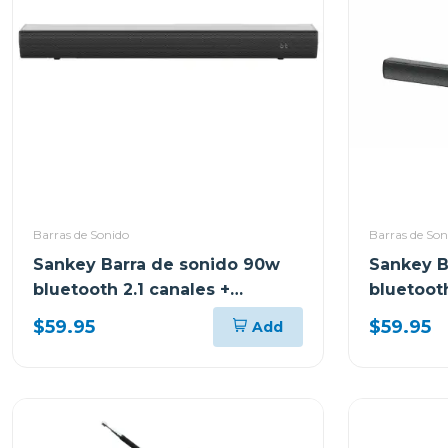
Barras de Sonido
Barras de Son
Sankey Barra de sonido 90w
Sankey B
bluetooth 2.1 canales +
bluetooth
subwoofer hmt83
subwoof
$59.95
$59.95
Add