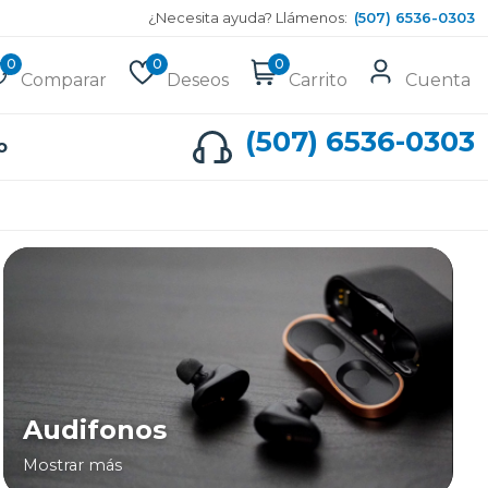
¿Necesita ayuda? Llámenos:
(507) 6536-0303
0
0
0
Comparar
Deseos
Carrito
Cuenta
(507) 6536-0303
o
Audifonos
Mostrar más