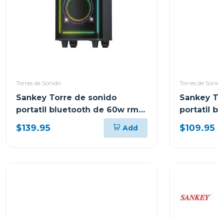
Torres de Sonido
Torres de Son
Sankey Torre de sonido
Sankey T
portatil bluetooth de 60w rms
portatil
pa8dcn
10dcc54t
$139.95
$109.95
Add