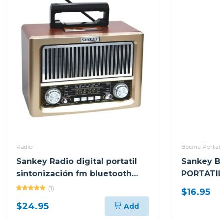
Radio
Bocina Portat
Sankey Radio digital portatil
Sankey 
sintonización fm bluetooth
PORTATI
dorado
(1)
$16.95
$24.95
Add