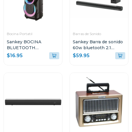
Bocina Portatil
Barras de Sonido
Sankey BOCINA
Sankey Barra de sonido
BLUETOOTH
60w bluetooth 2.1
PORTATIL 10W
canales + subwoofer
$16.95
$59.95
4DCD101
hmt66