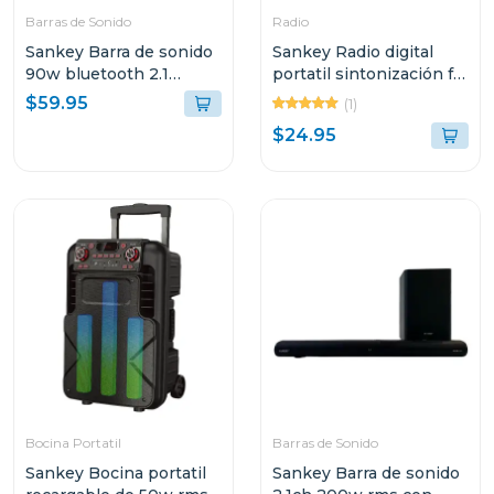
Barras de Sonido
Radio
Sankey Barra de sonido
Sankey Radio digital
90w bluetooth 2.1
portatil sintonización fm
canales + subwoofer
bluetooth dorado
$59.95
(1)
hmt83
$24.95
Bocina Portatil
Barras de Sonido
Sankey Bocina portatil
Sankey Barra de sonido