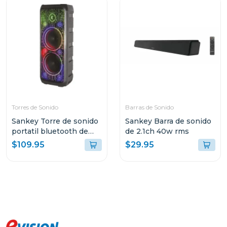
Torres de Sonido
Barras de Sonido
Sankey Torre de sonido
Sankey Barra de sonido
portatil bluetooth de
de 2.1ch 40w rms
50w rms 10dcc54t
$109.95
$29.95