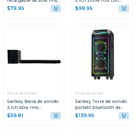
recargable de 50w rms
2.1ch 200w rms con
bluetooth pa12dcm
sonido envolvente 3d
$79.95
$99.95
hmt200
Barras de Sonido
Torres de Sonido
Sankey Barra de sonido
Sankey Torre de sonido
2.1ch 60w rms
portatil bluetooth de
bluetooth hmt62
60w rms pa8dcn
$59.81
$139.95