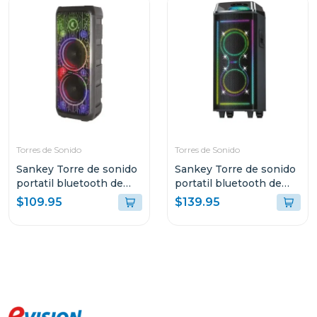
Torres de Sonido
Torres de Sonido
Sankey Torre de sonido
Sankey Torre de sonido
portatil bluetooth de
portatil bluetooth de
50w rms 10dcc54t
60w rms pa8dcn
$109.95
$139.95