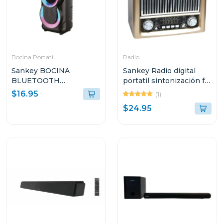
Bocina Portatil
Radio
Sankey BOCINA
Sankey Radio digital
BLUETOOTH
portatil sintonización fm
PORTATIL 10W
bluetooth dorado
$16.95
(1)
4DCD101
$24.95