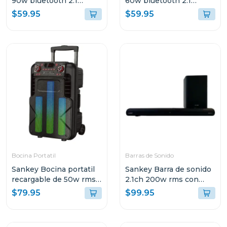
90w bluetooth 2.1
60w bluetooth 2.1
canales + subwoofer
canales + subwoofer
$59.95
$59.95
hmt83
hmt66
Bocina Portatil
Barras de Sonido
Sankey Bocina portatil
Sankey Barra de sonido
recargable de 50w rms
2.1ch 200w rms con
bluetooth pa12dcm
sonido envolvente 3d
$79.95
$99.95
hmt200