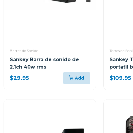
Barras de Sonido
Torres de Son
Sankey Barra de sonido de
Sankey T
2.1ch 40w rms
portatil
10dcc54t
$29.95
$109.95
Add