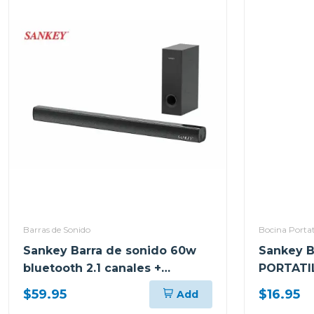
Barras de Sonido
Bocina Portat
Sankey Barra de sonido 60w
Sankey 
bluetooth 2.1 canales +
PORTATI
subwoofer hmt66
$59.95
$16.95
Add