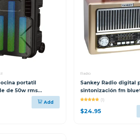
il
Radio
ocina portatil
Sankey Radio digital p
le de 50w rms
sintonización fm blue
h pa12dcm
dorado
(1)
Add
$24.95