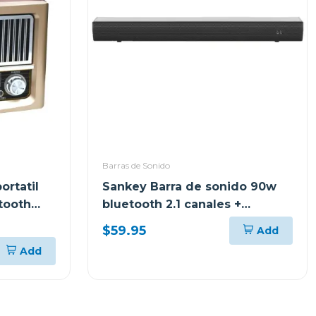
Barras de Sonido
ortatil
Sankey Barra de sonido 90w
tooth
bluetooth 2.1 canales +
subwoofer hmt83
$59.95
Add
Add