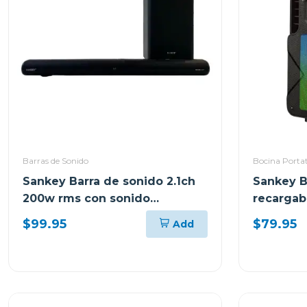
Barras de Sonido
Bocina Portat
Sankey Barra de sonido 2.1ch
Sankey B
200w rms con sonido
recargab
envolvente 3d hmt200
bluetoot
$99.95
$79.95
Add