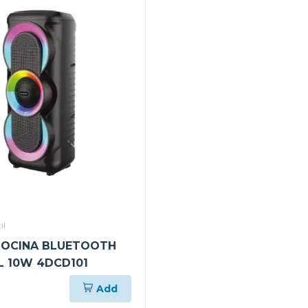
il
BOCINA BLUETOOTH
L 10W 4DCD101
Add