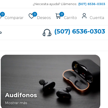
¿Necesita ayuda? Llámenos:
(507) 6536-0303
0
0
0
Comparar
Deseos
Carrito
Cuenta
(507) 6536-0303
o
Audifonos
Mostrar más