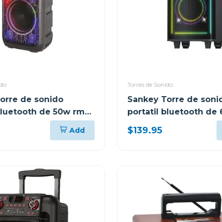
ido
Torres de Sonido
orre de sonido
Sankey Torre de soni
 bluetooth de 50w rms
portatil bluetooth de
pa8dcn
$139.95
Add