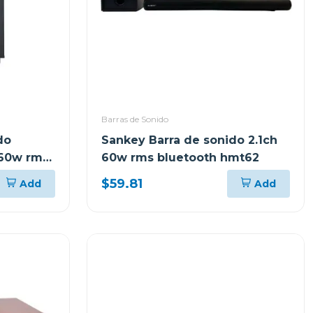
Barras de Sonido
do
Sankey Barra de sonido 2.1ch
 60w rms
60w rms bluetooth hmt62
$59.81
Add
Add