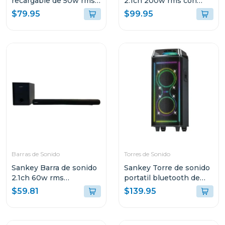
recargable de 50w rms
2.1ch 200w rms con
bluetooth pa12dcm
sonido envolvente 3d
$79.95
$99.95
hmt200
Barras de Sonido
Torres de Sonido
Sankey Barra de sonido
Sankey Torre de sonido
2.1ch 60w rms
portatil bluetooth de
bluetooth hmt62
60w rms pa8dcn
$59.81
$139.95