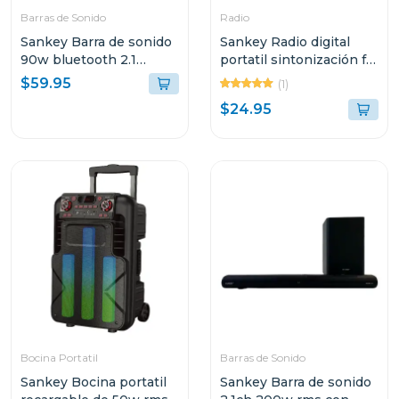
Barras de Sonido
Radio
Sankey Barra de sonido
Sankey Radio digital
90w bluetooth 2.1
portatil sintonización fm
canales + subwoofer
bluetooth dorado
$59.95
(1)
hmt83
$24.95
Bocina Portatil
Barras de Sonido
Sankey Bocina portatil
Sankey Barra de sonido