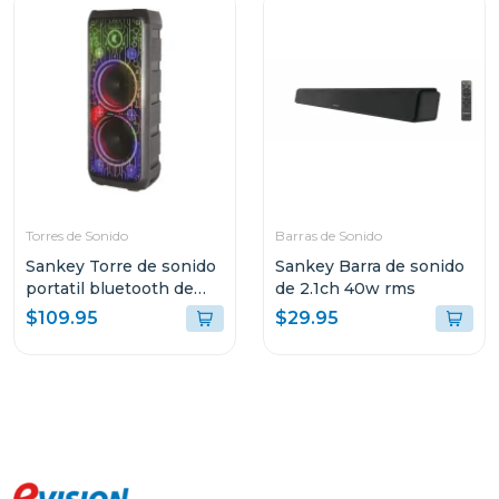
Torres de Sonido
Barras de Sonido
Sankey Torre de sonido
Sankey Barra de sonido
portatil bluetooth de
de 2.1ch 40w rms
50w rms 10dcc54t
$109.95
$29.95