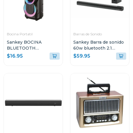
Bocina Portatil
Barras de Sonido
Sankey BOCINA
Sankey Barra de sonido
BLUETOOTH
60w bluetooth 2.1
PORTATIL 10W
canales + subwoofer
$16.95
$59.95
4DCD101
hmt66