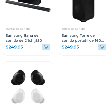
Barras de Sonido
Torres de Sonido
Samsung Barra de
Samsung Torre de
sonido de 2.1ch j550
sonido portatil de 160w
mxst40b
$249.95
$249.95