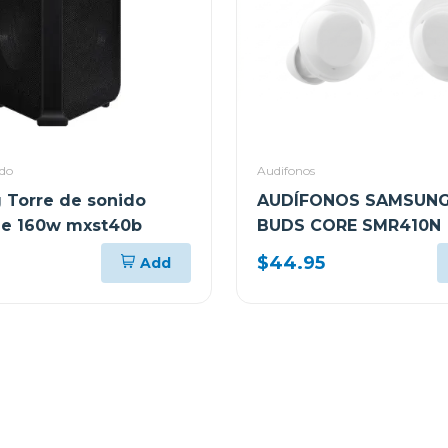
ido
Audifonos
Torre de sonido
AUDÍFONOS SAMSUNG
 de 160w mxst40b
BUDS CORE SMR410N
$44.95
Add