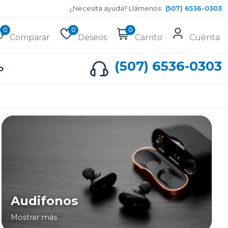
¿Necesita ayuda? Llámenos:
(507) 6536-0303
0
0
0
Comparar
Deseos
Carrito
Cuenta
(507) 6536-0303
o
Audifonos
Mostrar más