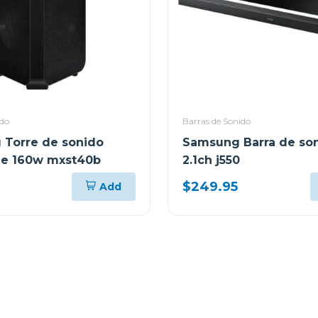
ido
Barras de Sonido
Torre de sonido
Samsung Barra de so
 de 160w mxst40b
2.1ch j550
$249.95
Add