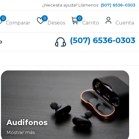
¿Necesita ayuda? Llámenos:
(507) 6536-0303
0
0
0
Comparar
Deseos
Carrito
Cuenta
(507) 6536-0303
o
Audifonos
Mostrar más