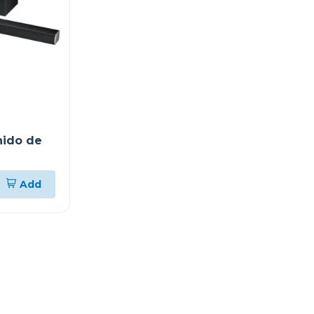
nido de
Add