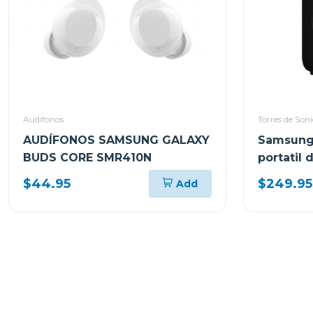
Audifonos
Torres de Son
AUDÍFONOS SAMSUNG GALAXY
Samsung 
BUDS CORE SMR410N
portatil
$44.95
$249.95
Add