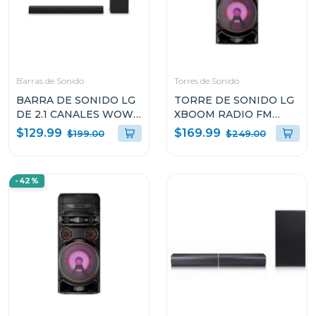
Barras de Sonido
Torres de Sonido
BARRA DE SONIDO LG
TORRE DE SONIDO LG
DE 2.1 CANALES WOW
XBOOM RADIO FM
ORCHESTRA E
MULTI BLUETOOTH
$129.99
$169.99
$199.00
$249.00
INTERFAZ 140W S30A
SUPER BASS BOOST
RNC5
-42%