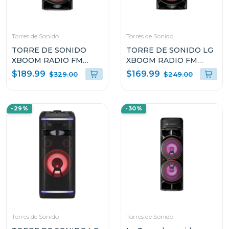
Torres de Sonido
Torres de Sonido
TORRE DE SONIDO
TORRE DE SONIDO LG
XBOOM RADIO FM
XBOOM RADIO FM
MULTI BLUETOOTH
MULTI BLUETOOTH
$189.99
$169.99
$329.00
$249.00
SUPER BASS BOOST
SUPER BASS BOOST
RNC7
RNC5
-29%
-30%
Torres de Sonido
Torres de Sonido