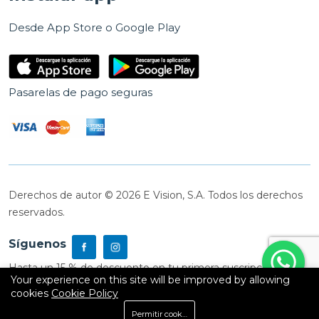
Desde App Store o Google Play
Pasarelas de pago seguras
Derechos de autor © 2026 E Vision, S.A. Todos los derechos
reservados.
Síguenos
Hasta un 15 % de descuento en tu primera suscripción
Your experience on this site will be improved by allowing
cookies
Cookie Policy
0
Permitir cookies
Inicio
Shop
Carrito
Buscar
Cuenta