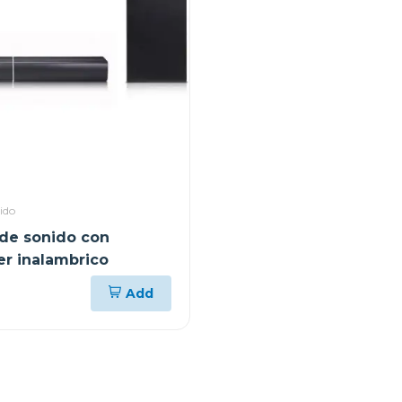
ido
 de sonido con
r inalambrico
Add