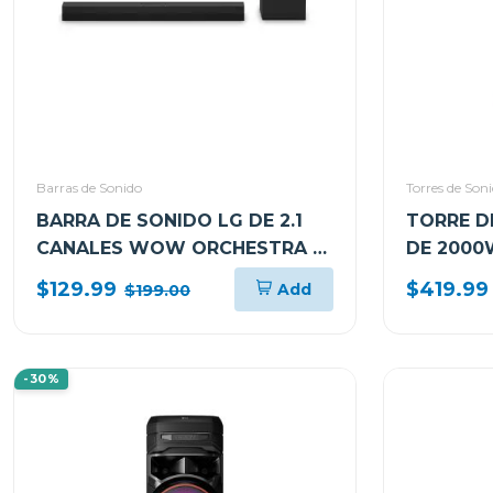
Barras de Sonido
Torres de Son
BARRA DE SONIDO LG DE 2.1
TORRE D
CANALES WOW ORCHESTRA E
DE 2000
INTERFAZ 140W S30A
DJ WHEE
$129.99
$419.99
Add
$199.00
-30%