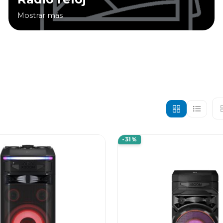
Mostrar más
-31%