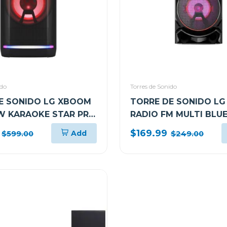
ido
Torres de Sonido
E SONIDO LG XBOOM
TORRE DE SONIDO L
W KARAOKE STAR PRO
RADIO FM MULTI BL
L OK99M
SUPER BASS BOOST 
$169.99
Add
$599.00
$249.00