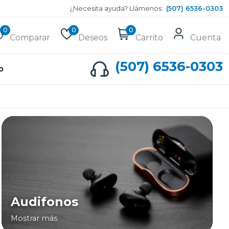
¿Necesita ayuda? Llámenos:
(507) 6536-0303
0
0
0
Comparar
Deseos
Carrito
Cuenta
(507) 6536-0303
o
Audifonos
Mostrar más