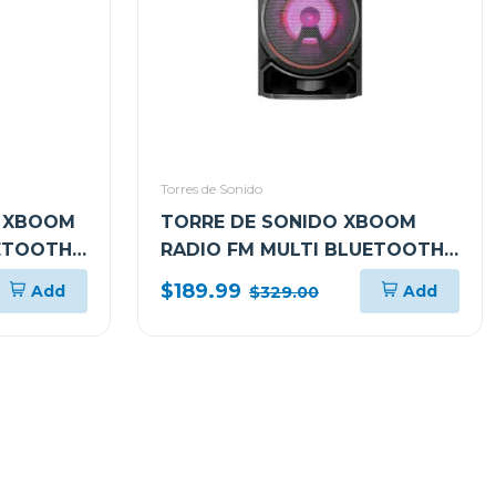
Torres de Sonido
G XBOOM
TORRE DE SONIDO XBOOM
UETOOTH
RADIO FM MULTI BLUETOOTH
RNC5
SUPER BASS BOOST RNC7
$189.99
Add
Add
$329.00