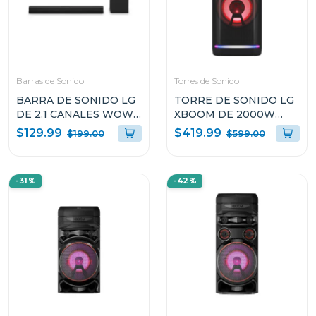
Barras de Sonido
Torres de Sonido
BARRA DE SONIDO LG
TORRE DE SONIDO LG
DE 2.1 CANALES WOW
XBOOM DE 2000W
ORCHESTRA E
KARAOKE STAR PRO DJ
$129.99
$419.99
$199.00
$599.00
INTERFAZ 140W S30A
WHEEL OK99M
-31%
-42%