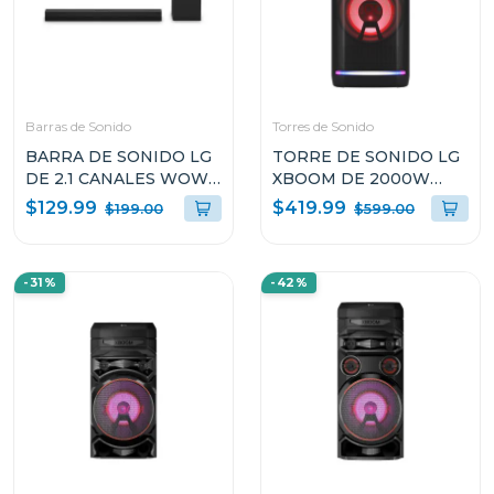
Barras de Sonido
Torres de Sonido
BARRA DE SONIDO LG
TORRE DE SONIDO LG
DE 2.1 CANALES WOW
XBOOM DE 2000W
ORCHESTRA E
KARAOKE STAR PRO DJ
$129.99
$419.99
$199.00
$599.00
INTERFAZ 140W S30A
WHEEL OK99M
-31%
-42%