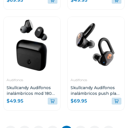
$69.95
$49.95
Audifonos
Audifonos
Skullcandy Audífonos
Skullcandy Audífonos
inalámbricos mod 180
inalámbricos push play
negro s2mgw
active negro s749
$49.95
$69.95