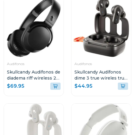
Audifonos
Audifonos
Skullcandy Audífonos de
Skullcandy Audífonos
diadema riff wireless 2
dime 3 true wireles true
true black s5prw
black r740
$69.95
$44.95