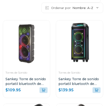
Ordenar por:
Nombre: A-Z
Torres de Sonido
Torres de Sonido
Sankey Torre de sonido
Sankey Torre de sonido
portatil bluetooth de
portatil bluetooth de
50w rms 10dcc54t
60w rms pa8dcn
$109.95
$139.95