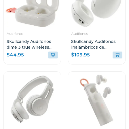
Audifonos
Audifonos
Skullcandy Audífonos
Skullcandy Audífonos
dime 3 true wireless
inalámbricos de
bone orange glow r951
diadema hesh bone 360
$44.95
$109.95
s6how