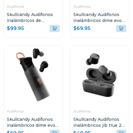
Audifonos
Audifonos
Skullcandy Audífonos
Skullcandy Audífonos
inalámbricos de
inalámbricos dime evo
diadema icon anc bone
blanco s951
$99.95
$69.95
orange s5iow
Audifonos
Audifonos
Skullcandy Audífonos
Skullcandy Audífonos
inalámbricos dime evo
inalámbricos jib true 2
negro s740
negro p740