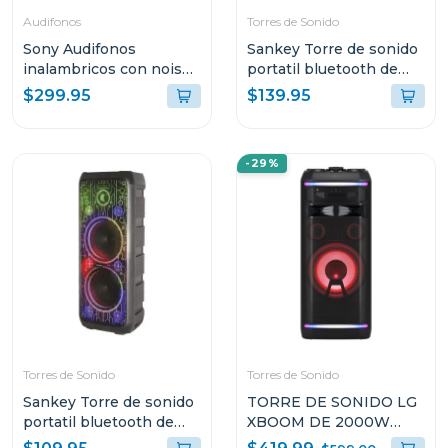
Audifonos
Torres de Sonido
Sony Audifonos
Sankey Torre de sonido
inalambricos con noise
portatil bluetooth de
cancelling wf1000xm5
60w rms pa8dcn
$299.95
$139.95
negro
-29%
Torres de Sonido
Torres de Sonido
Sankey Torre de sonido
TORRE DE SONIDO LG
portatil bluetooth de
XBOOM DE 2000W
50w rms 10dcc54t
KARAOKE STAR PRO DJ