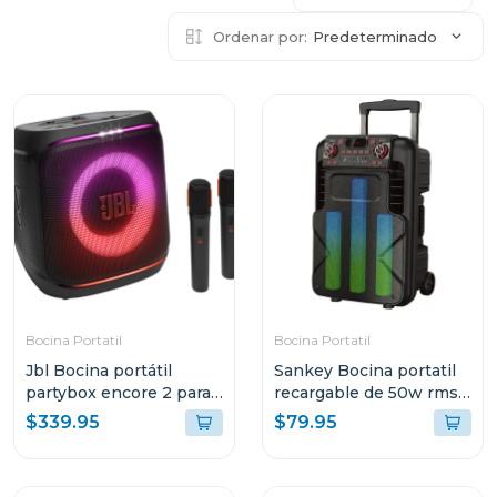
Ordenar por:
Predeterminado
Bocina Portatil
Bocina Portatil
Jbl Bocina portátil
Sankey Bocina portatil
partybox encore 2 para
recargable de 50w rms
karaoke
bluetooth pa12dcm
$339.95
$79.95