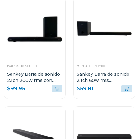
Barras de Sonido
Barras de Sonido
Sankey Barra de sonido
Sankey Barra de sonido
2.1ch 200w rms con
2.1ch 60w rms
sonido envolvente 3d
bluetooth hmt62
$99.95
$59.81
hmt200