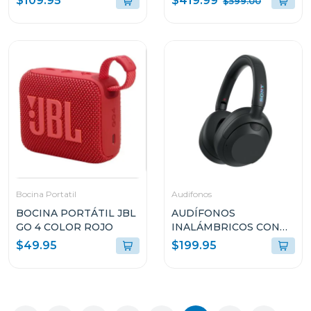
$419.99
$109.95
$599.00
WHEEL OK99M
Bocina Portatil
Audifonos
BOCINA PORTÁTIL JBL
AUDÍFONOS
GO 4 COLOR ROJO
INALÁMBRICOS CON
CANCELACIÓN DE
$49.95
$199.95
RUIDO ULT WEAR
WHULT900N