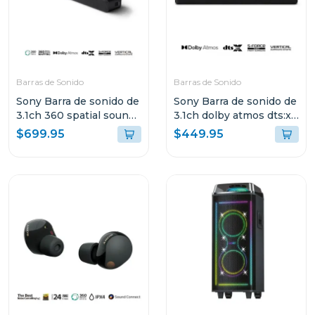
Barras de Sonido
Barras de Sonido
Sony Barra de sonido de
Sony Barra de sonido de
3.1ch 360 spatial sound
3.1ch dolby atmos dts:x
mapping dolby atmos
s2000
$699.95
$449.95
a3000