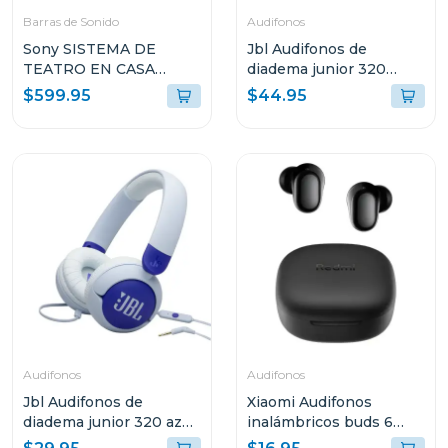
Barras de Sonido
Audifonos
Sony SISTEMA DE
Jbl Audifonos de
TEATRO EN CASA
diadema junior 320
BRAVIA THEATRE
inalámbricos bt verde
$599.95
$44.95
SYSTEM 6 CON 5.1
grnam
CANALES 1000W
DOLBY ATMOS S60
Audifonos
Audifonos
Jbl Audifonos de
Xiaomi Audifonos
diadema junior 320 azul
inalámbricos buds 6
bluam
play negro 2420e1n