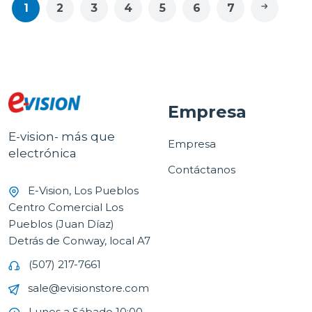
1
2
3
4
5
6
7
Empresa
E-vision- más que
Empresa
electrónica
Contáctanos
E-Vision, Los Pueblos
Centro Comercial Los
Pueblos (Juan Díaz)
Detrás de Conway, local A7
(507) 217-7661
sale@evisionstore.com
Lunes a Sábado 10:00