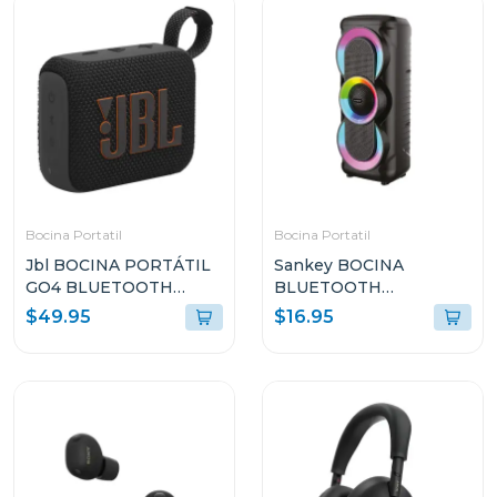
Bocina Portatil
Bocina Portatil
Jbl BOCINA PORTÁTIL
Sankey BOCINA
GO4 BLUETOOTH
BLUETOOTH
NEGRO RESISTENTE
PORTATIL 10W
$49.95
$16.95
AL AGUA Y POLVO GO4
4DCD101