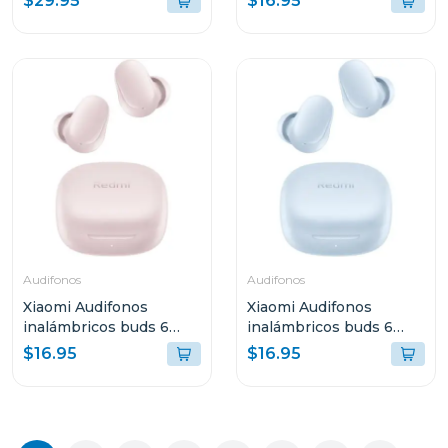
$29.95
$16.95
Audifonos
Audifonos
Xiaomi Audifonos
Xiaomi Audifonos
inalámbricos buds 6
inalámbricos buds 6
play rosa 2420e1r
play negro azul 2420e1a
$16.95
$16.95