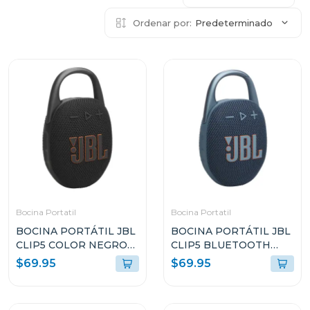
Ordenar por:
Predeterminado
Bocina Portatil
Bocina Portatil
BOCINA PORTÁTIL JBL
BOCINA PORTÁTIL JBL
CLIP5 COLOR NEGRO
CLIP5 BLUETOOTH
RESISTENTE AL AGUA Y
COLOR AZUL
$69.95
$69.95
POLVO
RESISTENTE AL AGUA Y
POLVO