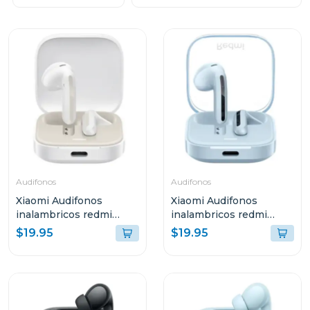
Audifonos
Audifonos
Xiaomi Audifonos
Xiaomi Audifonos
inalambricos redmi
inalambricos redmi
buds 6 active bluetooth
buds 6 active bluetooth
$19.95
$19.95