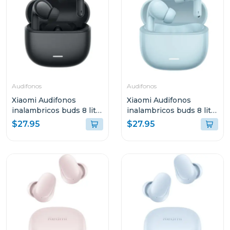
Audifonos
Audifonos
Xiaomi Audifonos
Xiaomi Audifonos
inalambricos buds 8 lite
inalambricos buds 8 lite
negro 2539e1n
azul 2539e1a
$27.95
$27.95