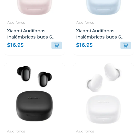
Audifonos
Audifonos
Xiaomi Audifonos
Xiaomi Audifonos
inalámbricos buds 6
inalámbricos buds 6
play rosa 2420e1r
play negro azul 2420e1a
$16.95
$16.95
Audifonos
Audifonos