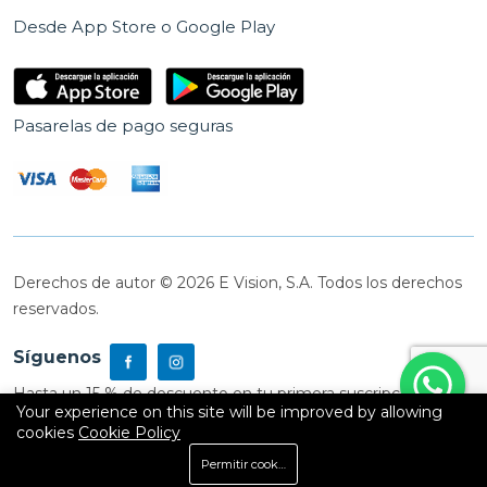
Desde App Store o Google Play
Pasarelas de pago seguras
Derechos de autor © 2026 E Vision, S.A. Todos los derechos
reservados.
Síguenos
Hasta un 15 % de descuento en tu primera suscripción
Your experience on this site will be improved by allowing
cookies
Cookie Policy
0
Permitir cookies
Inicio
Shop
Carrito
Buscar
Cuenta