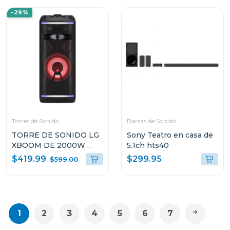
-29%
Torres de Sonido
Barras de Sonido
TORRE DE SONIDO LG
Sony Teatro en casa de
XBOOM DE 2000W
5.1ch hts40
KARAOKE STAR PRO DJ
$419.99
$299.95
$599.00
WHEEL OK99M
1
2
3
4
5
6
7