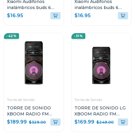
Xiaomi Audifonos
Xiaomi Audifonos
inalámbricos buds 6
inalámbricos buds 6
play negro 2420e1n
play blanco 2420e1b
$16.95
$16.95
-42%
-31%
Torres de Sonido
Torres de Sonido
TORRE DE SONIDO
TORRE DE SONIDO LG
XBOOM RADIO FM
XBOOM RADIO FM
MULTI BLUETOOTH
MULTI BLUETOOTH
$189.99
$169.99
$329.00
$249.00
SUPER BASS BOOST
SUPER BASS BOOST
RNC7
RNC5