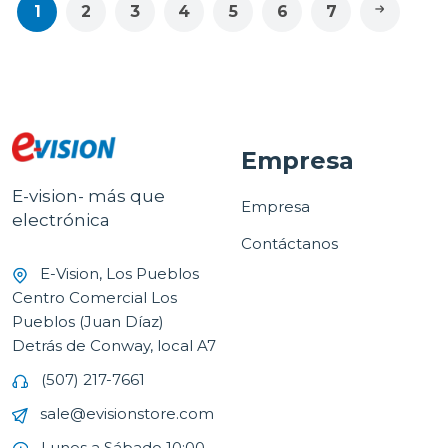
1
2
3
4
5
6
7
Empresa
E-vision- más que
Empresa
electrónica
Contáctanos
E-Vision, Los Pueblos
Centro Comercial Los
Pueblos (Juan Díaz)
Detrás de Conway, local A7
(507) 217-7661
sale@evisionstore.com
Lunes a Sábado 10:00