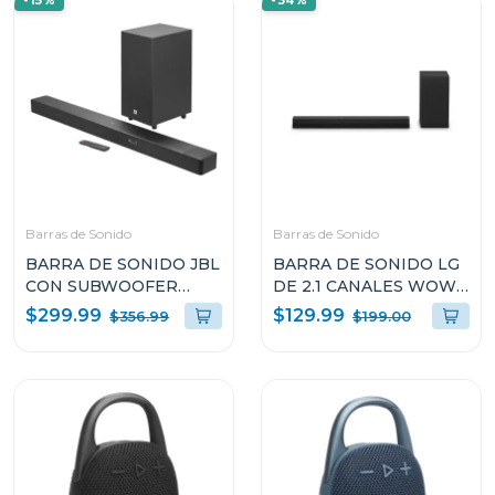
-15%
-34%
Barras de Sonido
Barras de Sonido
BARRA DE SONIDO JBL
BARRA DE SONIDO LG
CON SUBWOOFER
DE 2.1 CANALES WOW
INALAMBRICO DOLBY
ORCHESTRA E
$299.99
$129.99
$356.99
$199.00
ATMOS SB595BLKC
INTERFAZ 140W S30A