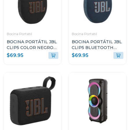
Bocina Portatil
Bocina Portatil
BOCINA PORTÁTIL JBL
BOCINA PORTÁTIL JBL
CLIP5 COLOR NEGRO
CLIP5 BLUETOOTH
RESISTENTE AL AGUA Y
COLOR AZUL
$69.95
$69.95
POLVO
RESISTENTE AL AGUA Y
POLVO