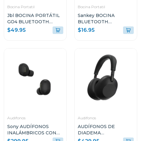
Bocina Portatil
Bocina Portatil
Jbl BOCINA PORTÁTIL
Sankey BOCINA
GO4 BLUETOOTH
BLUETOOTH
NEGRO RESISTENTE
PORTATIL 10W
$49.95
$16.95
AL AGUA Y POLVO GO4
4DCD101
Audifonos
Audifonos
Sony AUDÍFONOS
AUDÍFONOS DE
INALÁMBRICOS CON
DIADEMA
NOISE CANCELLING
INALÁMBRICOS SONY