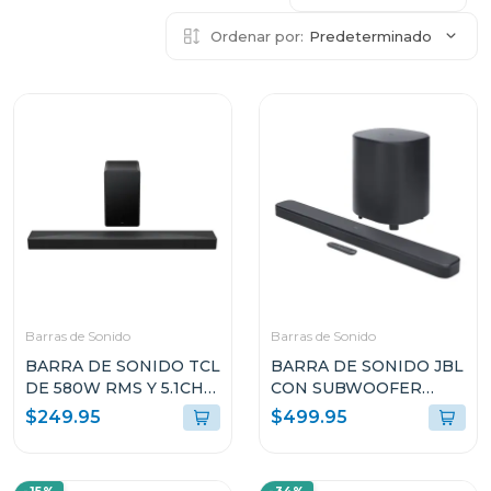
Ordenar por:
Predeterminado
Barras de Sonido
Barras de Sonido
BARRA DE SONIDO TCL
BARRA DE SONIDO JBL
DE 580W RMS Y 5.1CH
CON SUBWOOFER
CON DOLBY ATMOS
INALÁMBRICO
$249.95
$499.95
Q65
BAR500M2BLK