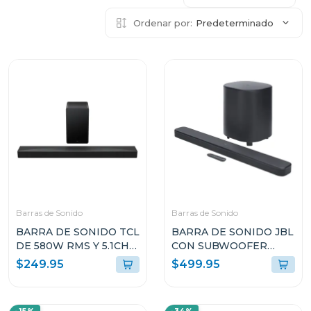
Ordenar por:
Predeterminado
Barras de Sonido
Barras de Sonido
BARRA DE SONIDO TCL
BARRA DE SONIDO JBL
DE 580W RMS Y 5.1CH
CON SUBWOOFER
CON DOLBY ATMOS
INALÁMBRICO
$249.95
$499.95
Q65
BAR500M2BLK