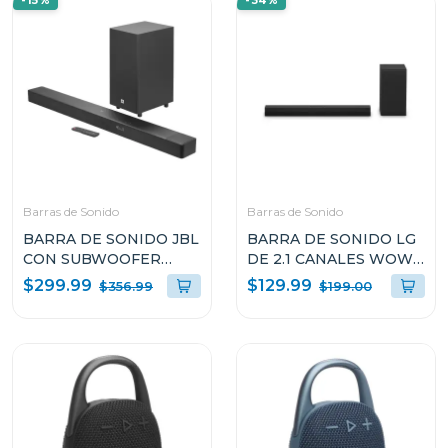
-15%
-34%
Barras de Sonido
Barras de Sonido
BARRA DE SONIDO JBL
BARRA DE SONIDO LG
CON SUBWOOFER
DE 2.1 CANALES WOW
INALAMBRICO DOLBY
ORCHESTRA E
$299.99
$129.99
$356.99
$199.00
ATMOS SB595BLKC
INTERFAZ 140W S30A