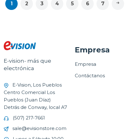
1
2
3
4
5
6
7
Empresa
E-vision- más que
Empresa
electrónica
Contáctanos
E-Vision, Los Pueblos
Centro Comercial Los
Pueblos (Juan Díaz)
Detrás de Conway, local A7
(507) 217-7661
sale@evisionstore.com
Lunes a Sábado 10:00