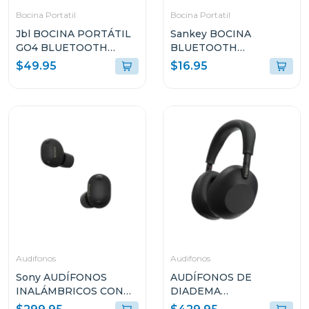
Bocina Portatil
Bocina Portatil
Jbl BOCINA PORTÁTIL
Sankey BOCINA
GO4 BLUETOOTH
BLUETOOTH
NEGRO RESISTENTE
PORTATIL 10W
$49.95
$16.95
AL AGUA Y POLVO GO4
4DCD101
Audifonos
Audifonos
Sony AUDÍFONOS
AUDÍFONOS DE
INALÁMBRICOS CON
DIADEMA
NOISE CANCELLING
INALÁMBRICOS SONY