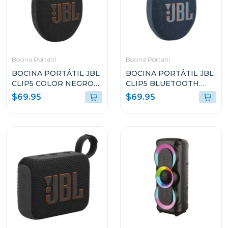
Bocina Portatil
Bocina Portatil
BOCINA PORTÁTIL JBL
BOCINA PORTÁTIL JBL
CLIP5 COLOR NEGRO
CLIP5 BLUETOOTH
RESISTENTE AL AGUA Y
COLOR AZUL
$69.95
$69.95
POLVO
RESISTENTE AL AGUA Y
POLVO