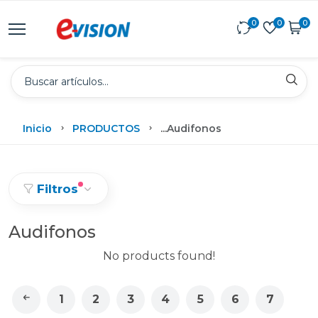
0
0
0
Inicio
PRODUCTOS
...
Audifonos
Filtros
Audifonos
No products found!
1
2
3
4
5
6
7