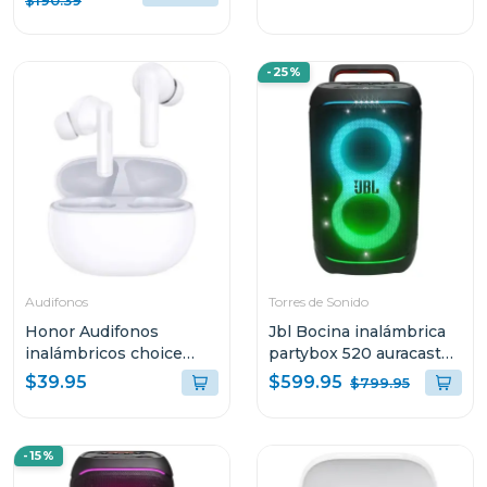
$190.39
RUIDO Y DISEÑO STICK
CLOSED
-25%
Audifonos
Torres de Sonido
Honor Audifonos
Jbl Bocina inalámbrica
inalámbricos choice
partybox 520 auracast
earbuds x7i blanco
400 w rms
$599.95
$39.95
$799.95
me00
-15%