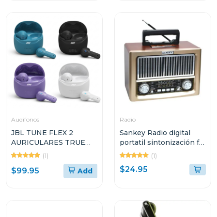
Audifonos
Radio
JBL TUNE FLEX 2
Sankey Radio digital
AURICULARES TRUE
portatil sintonización fm
WIRELESS CON
bluetooth dorado
(1)
(1)
CANCELACIÓN DE
$24.95
$99.95
Add
RUIDO