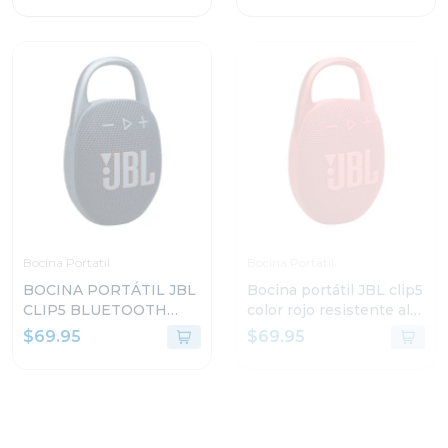
Bocina Portatil
Bocina Portatil
BOCINA PORTÁTIL JBL
Bocina portátil JBL clip5
CLIP5 BLUETOOTH
color rojo resistente al
COLOR AZUL
agua y polvo
$69.95
$69.95
RESISTENTE AL AGUA Y
POLVO