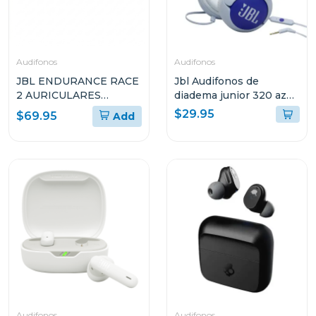
Audifonos
Audifonos
JBL ENDURANCE RACE
Jbl Audifonos de
2 AURICULARES
diadema junior 320 azul
DEPORTIVOS TRUE
bluam
$29.95
$69.95
Add
WIRELESS
RESISTENTES AL AGUA
Audifonos
Audifonos