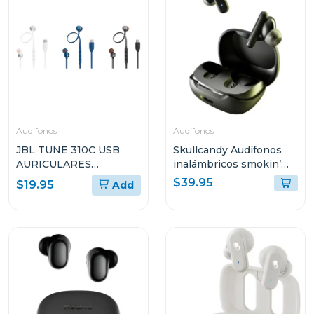
Audifonos
Audifonos
JBL TUNE 310C USB
Skullcandy Audífonos
AURICULARES
inalámbricos smokin’
INTRAAURALES CON
buds true black r740
$39.95
$19.95
Add
CABLE