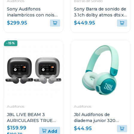
Audifonos
Barras de Sonido
Sony Audifonos
Sony Barra de sonido de
inalambricos con noise
3.1ch dolby atmos dts:x
cancelling wf1000xm5
s2000
$299.95
$449.95
negro
-15%
Audifonos
Audifonos
JBL LIVE BEAM 3
Jbl Audifonos de
AURICULARES TRUE
diadema junior 320
WIRELESS CON
inalámbricos bt verde
$159.99
$44.95
Add
CANCELACIÓN DE
grnam