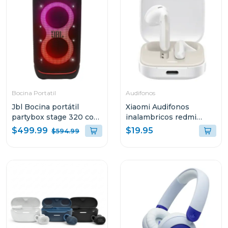
Bocina Portatil
Audifonos
Jbl Bocina portátil
Xiaomi Audifonos
partybox stage 320 con
inalambricos redmi
bateria recargable
buds 6 active bluetooth
$499.99
$19.95
$594.99