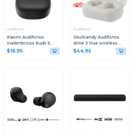
Audifonos
Audifonos
Xiaomi Audifonos
Skullcandy Audífonos
inalámbricos buds 6
dime 3 true wireless
play negro 2420e1n
bone orange glow r951
$16.95
$44.95