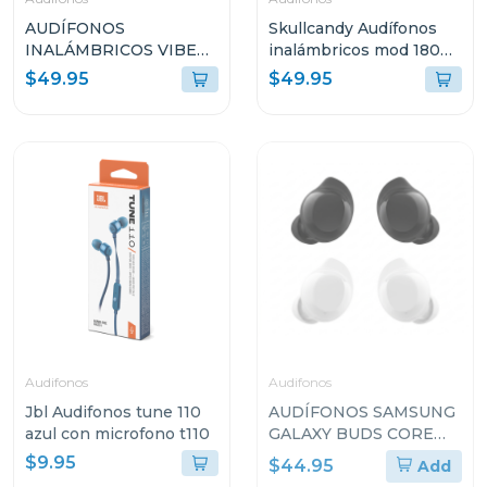
AUDÍFONOS
Skullcandy Audífonos
INALÁMBRICOS VIBE
inalámbricos mod 180
FLEX 2 COLOR BLANCO
negro s2mgw
$49.95
$49.95
VFLEX2WHTA
Audifonos
Audifonos
Jbl Audifonos tune 110
AUDÍFONOS SAMSUNG
azul con microfono t110
GALAXY BUDS CORE
SMR410N
$9.95
$44.95
Add