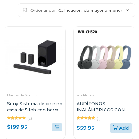
Ordenar por:
Calificación: de mayor a menor
Barras de Sonido
Audifonos
Sony Sistema de cine en
AUDÍFONOS
casa de 5.1ch con barra
INALÁMBRICOS CON
de sonido s20r
MICRÓFONO SONY
(2)
(1)
WHCH520
$199.95
$59.95
Add