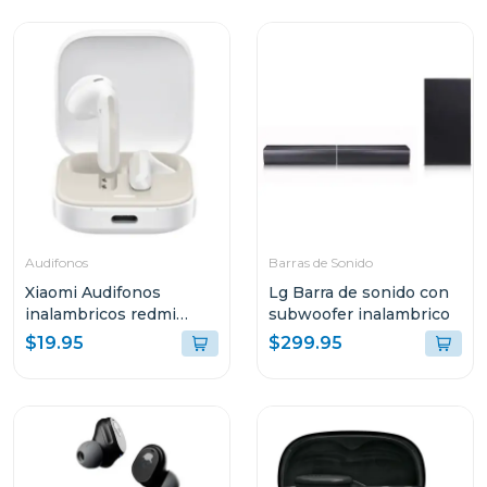
Audifonos
Barras de Sonido
Xiaomi Audifonos
Lg Barra de sonido con
inalambricos redmi
subwoofer inalambrico
buds 6 active bluetooth
$19.95
$299.95