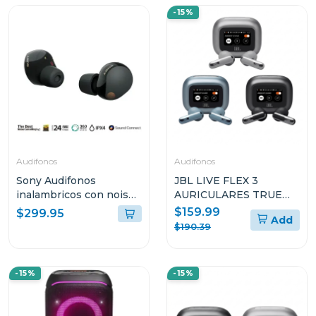
-15%
Audifonos
Audifonos
Sony Audifonos
JBL LIVE FLEX 3
inalambricos con noise
AURICULARES TRUE
cancelling wf1000xm5
WIRELESS CON
$159.99
$299.95
Add
negro
CANCELACIÓN DE
$190.39
RUIDO Y DISEÑO OPEN
STICK
-15%
-15%