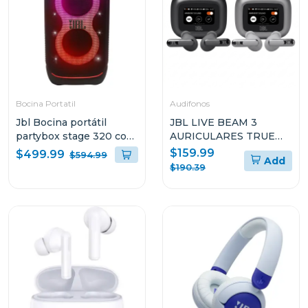
Bocina Portatil
Audifonos
Jbl Bocina portátil
JBL LIVE BEAM 3
partybox stage 320 con
AURICULARES TRUE
bateria recargable
WIRELESS CON
$159.99
$499.99
$594.99
Add
CANCELACIÓN DE
$190.39
RUIDO Y DISEÑO STICK
CLOSED