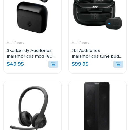
Audifonos
Audifonos
Skullcandy Audífonos
Jbl Audifonos
inalámbricos mod 180
inalambricos tune buds
negro s2mgw
2 bluetooth negro ghost
$49.95
$99.95
tbuds2