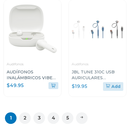
Audifonos
Audifonos
AUDÍFONOS
JBL TUNE 310C USB
INALÁMBRICOS VIBE
AURICULARES
FLEX 2 COLOR BLANCO
INTRAAURALES CON
$49.95
$19.95
Add
VFLEX2WHTA
CABLE
1
2
3
4
5