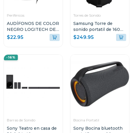
Periféricos
Torres de Sonido
AUDÍFONOS DE COLOR
Samsung Torre de
NEGRO LOGITECH DE
sonido portatil de 160w
CABLE USB TIPO-A
mxst40b
$22.95
$249.95
CON MICROFONO
PARA COMPUTADORAS
H390
-16%
Barras de Sonido
Bocina Portatil
Sony Teatro en casa de
Sony Bocina bluetooth