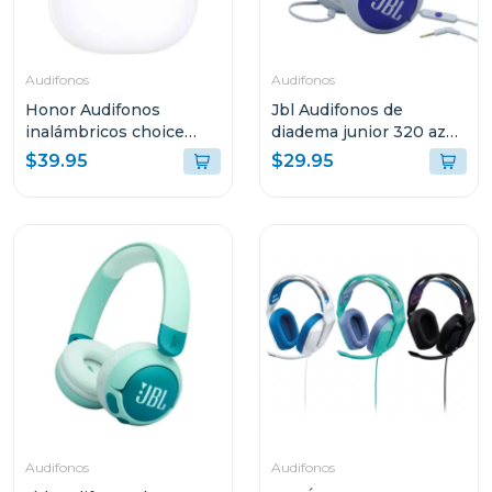
Audifonos
Audifonos
Honor Audifonos
Jbl Audifonos de
inalámbricos choice
diadema junior 320 azul
earbuds x7i blanco
bluam
$39.95
$29.95
me00
Audifonos
Audifonos