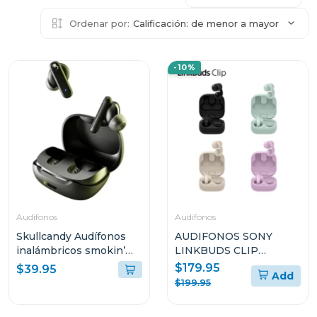
Ordenar por:
Calificación: de menor a mayor
-10%
Audifonos
Audifonos
Skullcandy Audífonos
AUDIFONOS SONY
inalámbricos smokin’
LINKBUDS CLIP
buds true black r740
TOTALMENTE
$179.95
$39.95
Add
INALÁMBRICOS
$199.95
WFLC900