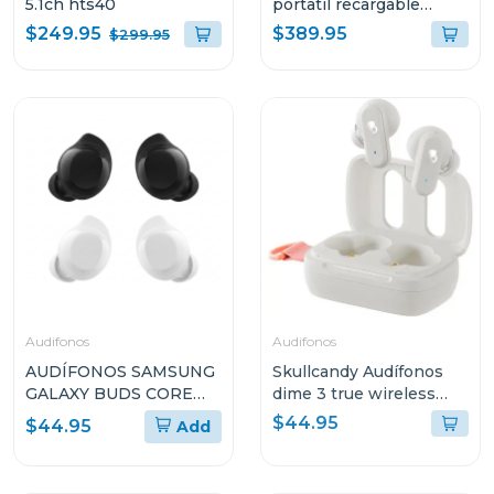
5.1ch hts40
portatil recargable
xg500
$249.95
$389.95
$299.95
Audifonos
Audifonos
AUDÍFONOS SAMSUNG
Skullcandy Audífonos
GALAXY BUDS CORE
dime 3 true wireless
SMR410N
bone orange glow r951
$44.95
$44.95
Add