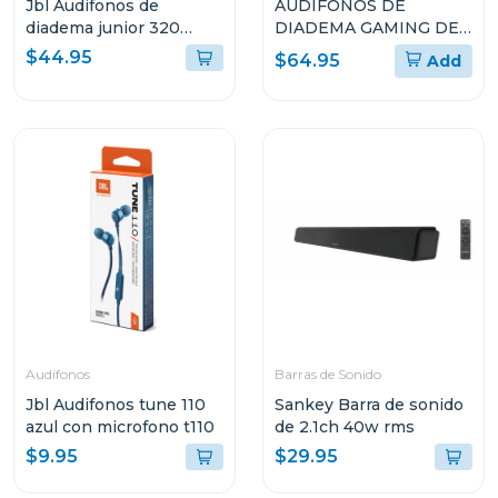
Jbl Audifonos de
AUDÍFONOS DE
diadema junior 320
DIADEMA GAMING DE
inalámbricos bt verde
LOGITECH DE CABLE
$44.95
$64.95
Add
grnam
CON MICRÓFONO
PLUG-AND-PLAY G335
Audifonos
Barras de Sonido
Jbl Audifonos tune 110
Sankey Barra de sonido
azul con microfono t110
de 2.1ch 40w rms
$9.95
$29.95