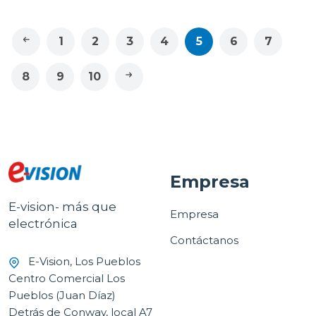
1
2
3
4
5
6
7
8
9
10
Empresa
E-vision- más que
Empresa
electrónica
Contáctanos
E-Vision, Los Pueblos
Centro Comercial Los
Pueblos (Juan Díaz)
Detrás de Conway, local A7