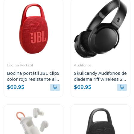
Bocina Portatil
Audifonos
Bocina portátil JBL clip5
Skullcandy Audífonos de
color rojo resistente al
diadema riff wireless 2
agua y polvo
true black s5prw
$69.95
$69.95