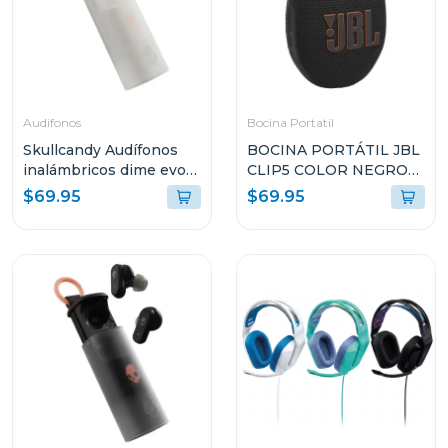
Audifonos
Bocina Portatil
Skullcandy Audífonos
BOCINA PORTÁTIL JBL
inalámbricos dime evo
CLIP5 COLOR NEGRO
blanco s951
RESISTENTE AL AGUA Y
$69.95
$69.95
POLVO