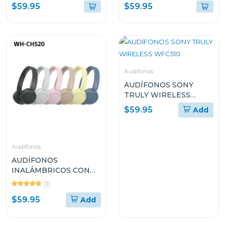
canales + subwoofer
canales + subwoofer
$59.95
$59.95
hmt83
hmt66
Audifonos
AUDÍFONOS SONY
TRULY WIRELESS
WFC510
$59.95
Add
Audifonos
AUDÍFONOS
INALÁMBRICOS CON
MICRÓFONO SONY
(1)
WHCH520
$59.95
Add