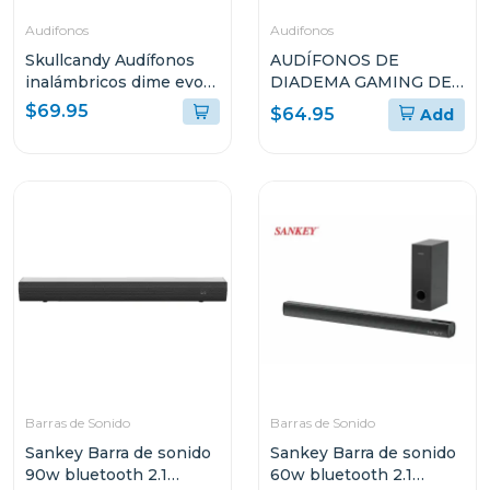
Audifonos
Audifonos
Skullcandy Audífonos
AUDÍFONOS DE
inalámbricos dime evo
DIADEMA GAMING DE
negro s740
LOGITECH DE CABLE
$69.95
$64.95
Add
CON MICRÓFONO
PLUG-AND-PLAY G335
Barras de Sonido
Barras de Sonido
Sankey Barra de sonido
Sankey Barra de sonido
90w bluetooth 2.1
60w bluetooth 2.1