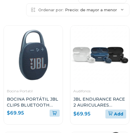
Ordenar por:
Precio: de mayor a menor
Bocina Portatil
Audifonos
BOCINA PORTÁTIL JBL
JBL ENDURANCE RACE
CLIP5 BLUETOOTH
2 AURICULARES
COLOR AZUL
DEPORTIVOS TRUE
$69.95
$69.95
Add
RESISTENTE AL AGUA Y
WIRELESS
POLVO
RESISTENTES AL AGUA