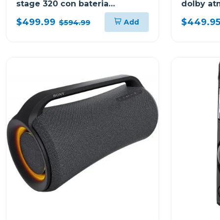
stage 320 con bateria
dolby at
recargable
$499.99
$449.9
Add
$594.99