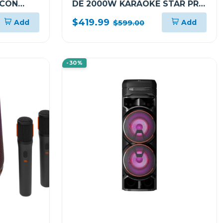
 CON
DE 2000W KARAOKE STAR PRO
DJ WHEEL OK99M
$419.99
Add
Add
$599.00
-30%