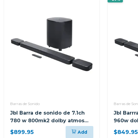
Barras de Sonido
Barras de Son
Jbl Barra de sonido de 7.1ch
Jbl Barrr
780 w 800mk2 dolby atmos
960w do
bar800m2
$899.95
$849.95
Add