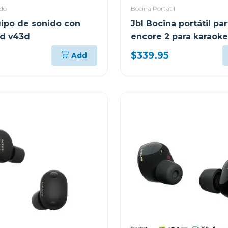
ido
Bocina Portatil
ipo de sonido con
Jbl Bocina portátil pa
nd v43d
encore 2 para karaoke
$339.95
Add