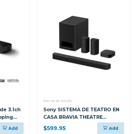
Barras de Sonido
de 3.1ch
Sony SISTEMA DE TEATRO EN
pping
CASA BRAVIA THEATRE
SYSTEM 6 CON 5.1 CANALES
$599.95
Add
Add
1000W DOLBY ATMOS S60