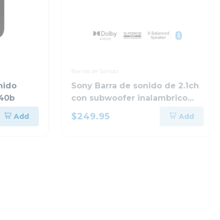
Barras de Sonido
nido
Sony Barra de sonido de 2.1ch
t40b
con subwoofer inalambrico
s400
$249.95
Add
Add