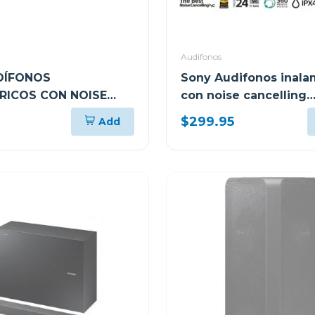
Audifonos
DÍFONOS
Sony Audifonos inala
RICOS CON NOISE
con noise cancelling
ING XM6BZ
wf1000xm5 negro
$299.95
Add