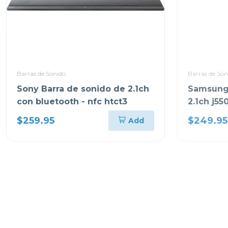
Barras de Sonido
Barras de Son
Sony Barra de sonido de 2.1ch
Samsung 
con bluetooth - nfc htct3
2.1ch j55
$259.95
$249.95
Add
-15%