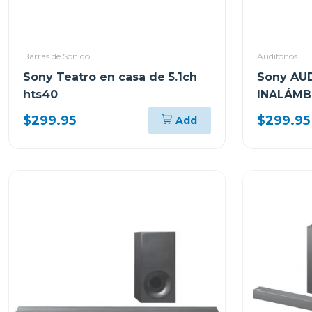
Barras de Sonido
Audifonos
Sony Teatro en casa de 5.1ch
Sony AU
hts40
INALÁMB
CANCELL
$299.95
$299.95
Add