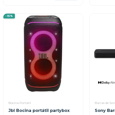
-15%
Bocina Portatil
Barras de Son
Jbl Bocina portátil partybox
Sony Bar