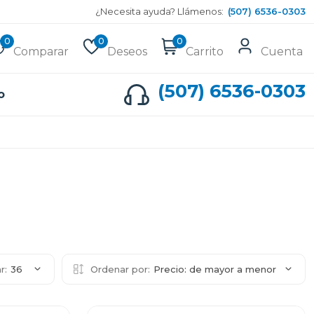
¿Necesita ayuda? Llámenos:
(507) 6536-0303
0
0
0
Comparar
Deseos
Carrito
Cuenta
(507) 6536-0303
o
r:
36
Ordenar por:
Precio: de mayor a menor