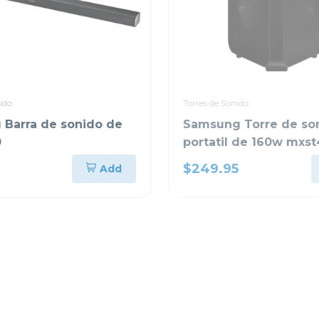
ido
Torres de Sonido
Barra de sonido de
Samsung Torre de so
0
portatil de 160w mxs
$249.95
Add