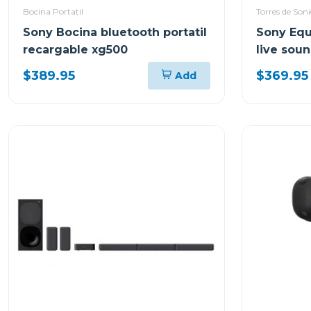
Bocina Portatil
Torres de Son
Sony Bocina bluetooth portatil
Sony Equ
recargable xg500
live sou
$389.95
$369.95
Add