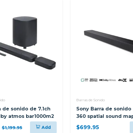
ido
Barras de Sonido
a de sonido de 7.1ch
Sony Barra de sonido 
lby atmos bar1000m2
360 spatial sound ma
dolby atmos a3000
$699.95
Add
$1,199.95