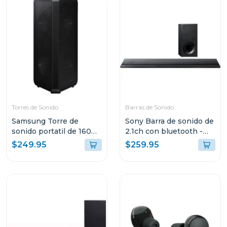
Torres de Sonido
Barras de Sonido
Samsung Torre de
Sony Barra de sonido de
sonido portatil de 160w
2.1ch con bluetooth -
mxst40b
nfc htct3
$249.95
$259.95