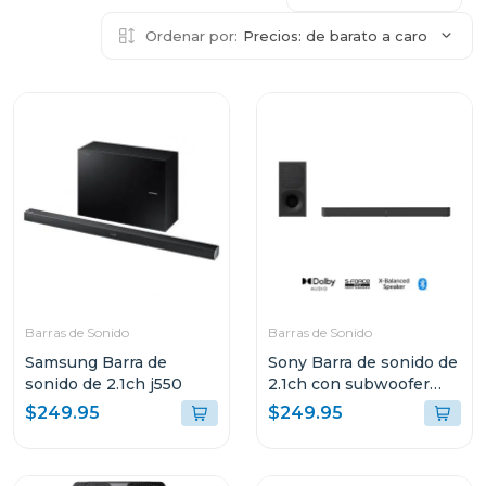
Ordenar por:
Precios: de barato a caro
Barras de Sonido
Barras de Sonido
Samsung Barra de
Sony Barra de sonido de
sonido de 2.1ch j550
2.1ch con subwoofer
inalambrico s400
$249.95
$249.95