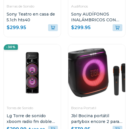
Barras de Sonido
Audifonos
Sony Teatro en casa de
Sony AUDÍFONOS
5.1ch hts40
INALÁMBRICOS CON
NOISE CANCELLING
$299.95
$299.95
XM6BZ
-30%
Torres de Sonido
Bocina Portatil
Lg Torre de sonido
Jbl Bocina portátil
xboom radio fm doble
partybox encore 2 para
woofer multi bluetooth
karaoke