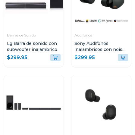
Barras de Sonido
Audifonos
Lg Barra de sonido con
Sony Audifonos
subwoofer inalambrico
inalambricos con noise
cancelling wf1000xm5
$299.95
$299.95
negro