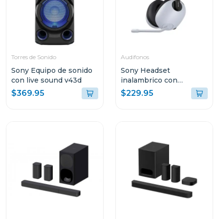
Torres de Sonido
Audifonos
Sony Equipo de sonido
Sony Headset
con live sound v43d
inalambrico con
microfono inzone h7
$369.95
$229.95
whg700