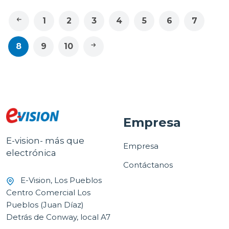
1
2
3
4
5
6
7
8
9
10
Empresa
E-vision- más que
Empresa
electrónica
Contáctanos
E-Vision, Los Pueblos
Centro Comercial Los
Pueblos (Juan Díaz)
Detrás de Conway, local A7