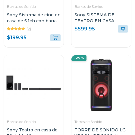
Barras de Sonido
Barras de Sonido
Sony Sistema de cine en
Sony SISTEMA DE
casa de 5.1ch con barra
TEATRO EN CASA
de sonido s20r
BRAVIA THEATRE
$599.95
(2)
SYSTEM 6 CON 5.1
$199.95
CANALES 1000W
DOLBY ATMOS S60
-29%
Barras de Sonido
Torres de Sonido
Sony Teatro en casa de
TORRE DE SONIDO LG