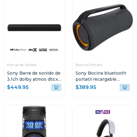
Barras de Sonido
Bocina Portatil
Sony Barra de sonido de
Sony Bocina bluetooth
3.1ch dolby atmos dts:x
portatil recargable
s2000
xg500
$449.95
$389.95