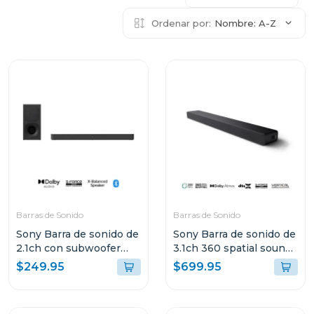
Ordenar por:
Nombre: A-Z
Barras de Sonido
Barras de Sonido
Sony Barra de sonido de
Sony Barra de sonido de
2.1ch con subwoofer
3.1ch 360 spatial sound
inalambrico s400
mapping dolby atmos
$249.95
$699.95
a3000