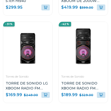
5.1ch hts40
XBOOM DE 2000W
KARAOKE STAR PRO DJ
$419.99
$299.95
$599.00
WHEEL OK99M
-31%
-42%
Torres de Sonido
Torres de Sonido
TORRE DE SONIDO LG
TORRE DE SONIDO
XBOOM RADIO FM
XBOOM RADIO FM
MULTI BLUETOOTH
MULTI BLUETOOTH
$169.99
$189.99
$249.00
$329.00
SUPER BASS BOOST
SUPER BASS BOOST
RNC5
RNC7