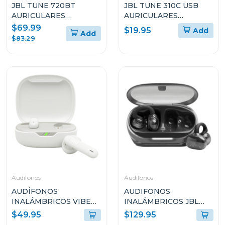
JBL TUNE 720BT
JBL TUNE 310C USB
AURICULARES
AURICULARES
CIRCUMAURALES
INTRAAURALES CON
$69.99
$19.95
Add
Add
INALÁMBRICOS
CABLE
$83.29
Audifonos
Audifonos
AUDÍFONOS
AUDIFONOS
INALÁMBRICOS VIBE
INALÁMBRICOS JBL
FLEX 2 COLOR BLANCO
SOUNDGEAR CLIPS
$49.95
$129.95
VFLEX2WHTA
AZUL