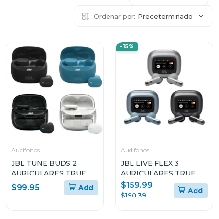
Ordenar por:
Predeterminado
-15%
Audifonos
Audifonos
JBL TUNE BUDS 2
JBL LIVE FLEX 3
AURICULARES TRUE
AURICULARES TRUE
WIRELESS CON
WIRELESS CON
$159.99
$99.95
Add
Add
CANCELACIÓN DE
CANCELACIÓN DE
$190.39
RUIDO
RUIDO Y DISEÑO OPEN
STICK