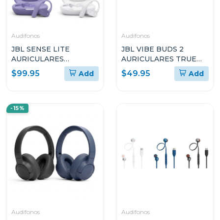
Audifonos
Audifonos
JBL SENSE LITE
JBL VIBE BUDS 2
AURICULARES
AURICULARES TRUE
ABIERTOS TRUE
WIRELESS CON
$99.95
$49.95
Add
Add
WIRELESS
CANCELACIÓN DE
RUIDO
-15%
Audifonos
Audifonos