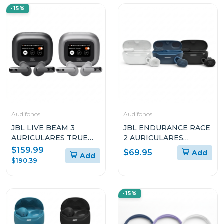
-15%
Audifonos
Audifonos
JBL LIVE BEAM 3
JBL ENDURANCE RACE
AURICULARES TRUE
2 AURICULARES
WIRELESS CON
DEPORTIVOS TRUE
$159.99
$69.95
Add
Add
CANCELACIÓN DE
WIRELESS
$190.39
RUIDO Y DISEÑO STICK
RESISTENTES AL AGUA
CLOSED
-15%