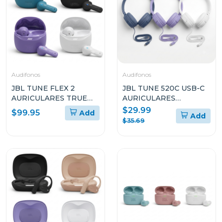
Audifonos
Audifonos
JBL TUNE FLEX 2
JBL TUNE 520C USB-C
AURICULARES TRUE
AURICULARES
WIRELESS CON
INTRAAURALES DE
$29.99
$99.95
Add
Add
CANCELACIÓN DE
ALTA RESOLUCIÓN
$35.69
RUIDO
CON CABLE