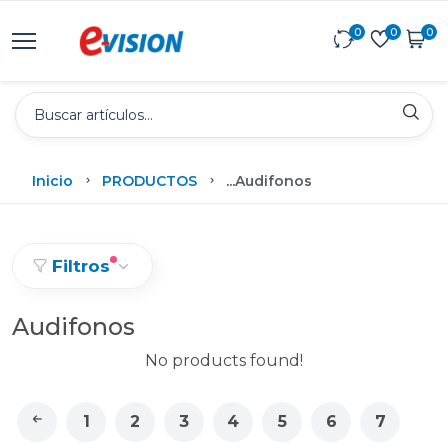
0
0
0
Inicio
PRODUCTOS
...
Audifonos
Filtros
Audifonos
No products found!
1
2
3
4
5
6
7