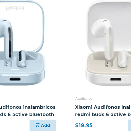
Audifonos
udifonos inalambricos
Xiaomi Audifonos ina
ds 6 active bluetooth
redmi buds 6 active 
$19.95
Add