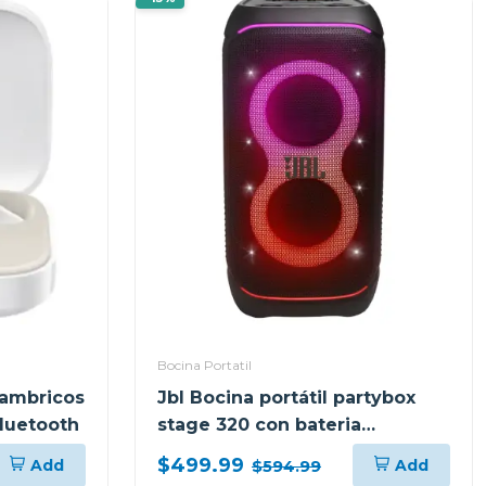
Bocina Portatil
lambricos
Jbl Bocina portátil partybox
bluetooth
stage 320 con bateria
recargable
$499.99
Add
Add
$594.99