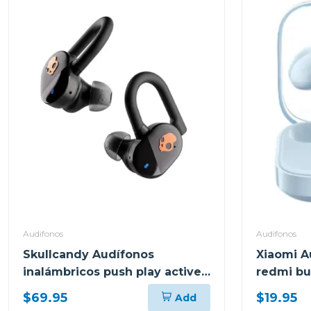
Audifonos
Audifonos
Skullcandy Audífonos
Xiaomi A
inalámbricos push play active
redmi bu
negro s749
$69.95
$19.95
Add