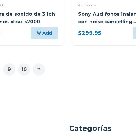
ido
Audifonos
ra de sonido de 3.1ch
Sony Audifonos inala
mos dts:x s2000
con noise cancelling
wf1000xm5 negro
5
$299.95
Add
9
10
a
Categorías