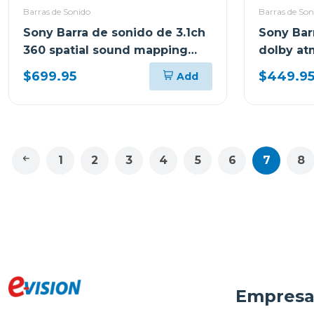
Barras de Sonido
Barras de Son
Sony Barra de sonido de 3.1ch
Sony Bar
360 spatial sound mapping
dolby at
dolby atmos a3000
$699.95
$449.9
Add
1
2
3
4
5
6
7
8
Empres