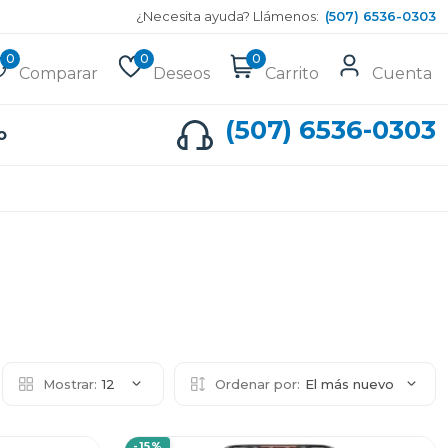
¿Necesita ayuda? Llámenos:
(507) 6536-0303
0
0
0
Comparar
Deseos
Carrito
Cuenta
(507) 6536-0303
o
Mostrar:
12
Ordenar por:
El más nuevo
-15%