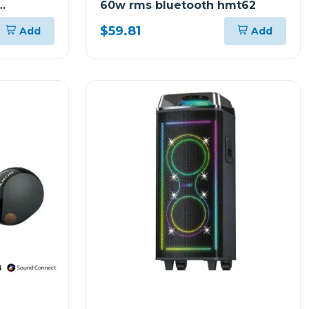
60w rms bluetooth hmt62
0
$59.81
Add
Add