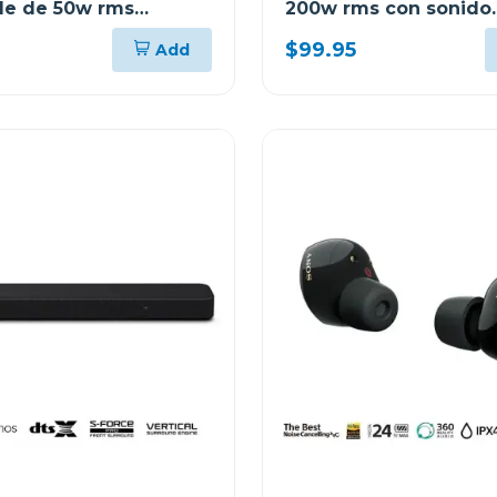
le de 50w rms
200w rms con sonido
h pa12dcm
envolvente 3d hmt20
$99.95
Add