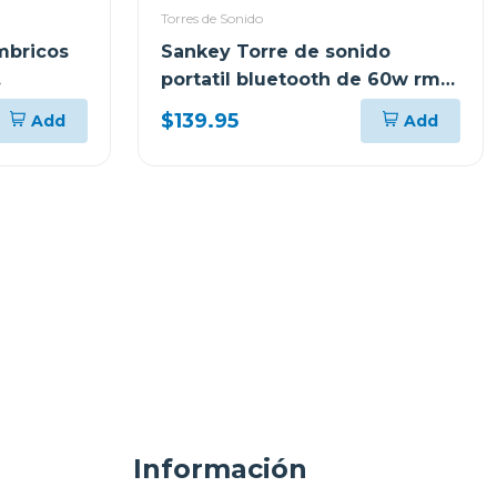
Torres de Sonido
mbricos
Sankey Torre de sonido
portatil bluetooth de 60w rms
pa8dcn
$139.95
Add
Add
Información