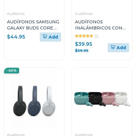
Audifonos
Audifonos
AUDÍFONOS SAMSUNG
AUDÍFONOS
GALAXY BUDS CORE
INALÁMBRICOS CON
SMR410N
MICRÓFONO SONY
(1)
$44.95
Add
WHCH520
$39.95
Add
$59.95
-40%
Audifonos
Audifonos