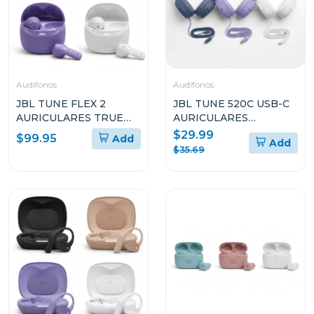
Audifonos
Audifonos
JBL TUNE FLEX 2
JBL TUNE 520C USB-C
AURICULARES TRUE
AURICULARES
WIRELESS CON
INTRAAURALES DE
$29.99
$99.95
Add
Add
CANCELACIÓN DE
ALTA RESOLUCIÓN
$35.69
RUIDO
CON CABLE