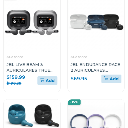
Audifonos
Audifonos
JBL LIVE BEAM 3
JBL ENDURANCE RACE
AURICULARES TRUE
2 AURICULARES
WIRELESS CON
DEPORTIVOS TRUE
$159.99
$69.95
Add
Add
CANCELACIÓN DE
WIRELESS
$190.39
RUIDO Y DISEÑO STICK
RESISTENTES AL AGUA
CLOSED
-15%