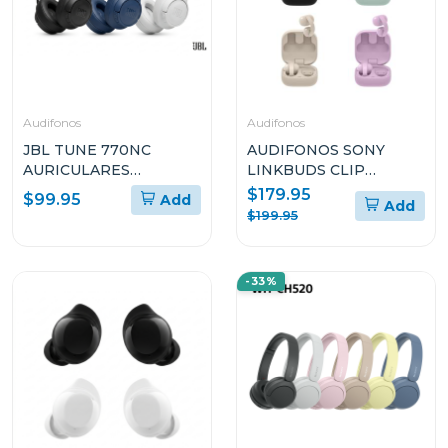
Audifonos
Audifonos
JBL TUNE 770NC
AUDIFONOS SONY
AURICULARES
LINKBUDS CLIP
CIRCUMAURALES
TOTALMENTE
$179.95
$99.95
Add
Add
INALÁMBRICOS CON
INALÁMBRICOS
$199.95
CANCELACIÓN DE
WFLC900
RUIDO ADAPTATIVA
-33%