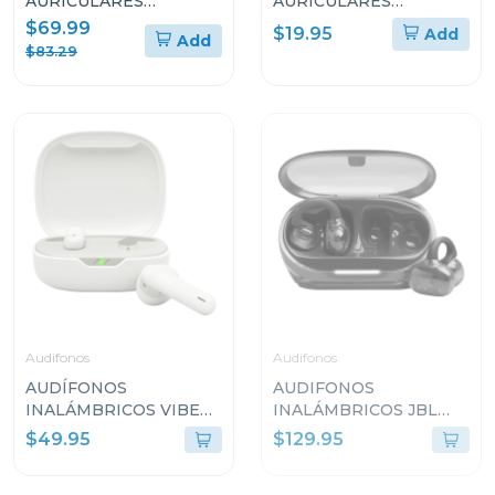
AURICULARES
AURICULARES
CIRCUMAURALES
INTRAAURALES CON
$69.99
$19.95
Add
Add
INALÁMBRICOS
CABLE
$83.29
Audifonos
Audifonos
AUDÍFONOS
AUDIFONOS
INALÁMBRICOS VIBE
INALÁMBRICOS JBL
FLEX 2 COLOR BLANCO
SOUNDGEAR CLIPS
$49.95
$129.95
VFLEX2WHTA
AZUL
SNDGEARCLBLKAM