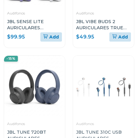
Audifonos
Audifonos
JBL SENSE LITE
JBL VIBE BUDS 2
AURICULARES
AURICULARES TRUE
ABIERTOS TRUE
WIRELESS CON
$99.95
$49.95
Add
Add
WIRELESS
CANCELACIÓN DE
RUIDO
-15%
Audifonos
Audifonos
JBL TUNE 720BT
JBL TUNE 310C USB