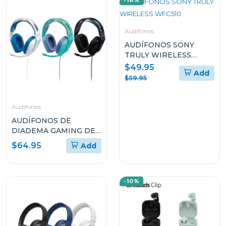
-16%
Audifonos
AUDÍFONOS SONY
TRULY WIRELESS
WFC510
$49.95
Add
$59.95
Audifonos
AUDÍFONOS DE
DIADEMA GAMING DE
LOGITECH DE CABLE
$64.95
Add
CON MICRÓFONO
PLUG-AND-PLAY G335
-10%