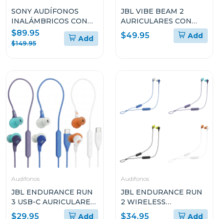
SONY AUDÍFONOS
JBL VIBE BEAM 2
INALÁMBRICOS CON
AURICULARES CON
NOISE CANCELLING
TRUE WIRELESS CON
$89.95
$49.95
Add
Add
WHCH720N
CANCELACIÓN DE
$149.95
RUIDO
Audifonos
Audifonos
JBL ENDURANCE RUN
JBL ENDURANCE RUN
3 USB-C AURICULARES
2 WIRELESS
DEPORTIVOS CON
AURICULARES
$29.95
$34.95
Add
Add