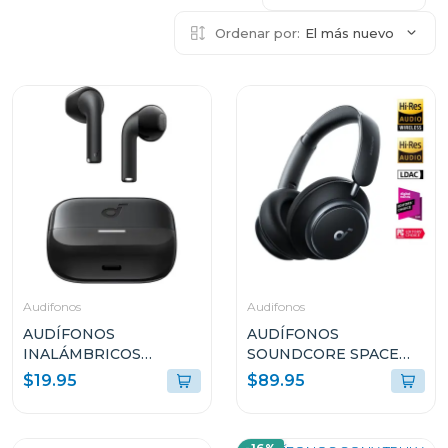
Ordenar por:
El más nuevo
Audifonos
Audifonos
AUDÍFONOS
AUDÍFONOS
INALÁMBRICOS
SOUNDCORE SPACE
SOUNDCORE K20i
Q45 CANCELACIÓN DE
$19.95
$89.95
NEGRO A3994Z11
RUIDO Y LARGA
DURACIÓN NEGRO
A3040011